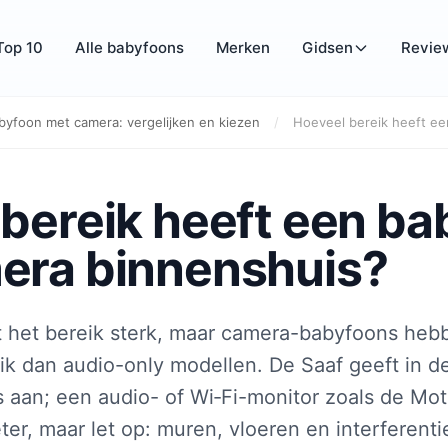
Top 10
Alle babyfoons
Merken
Gidsen
Revie
byfoon met camera: vergelijken en kiezen
/
Hoeveel bereik heeft ee
bereik heeft een ba
era binnenshuis?
t het bereik sterk, maar camera-babyfoons heb
eik dan audio-only modellen. De Saaf geeft in de
 aan; een audio- of Wi‑Fi-monitor zoals de Mo
er, maar let op: muren, vloeren en interferenti