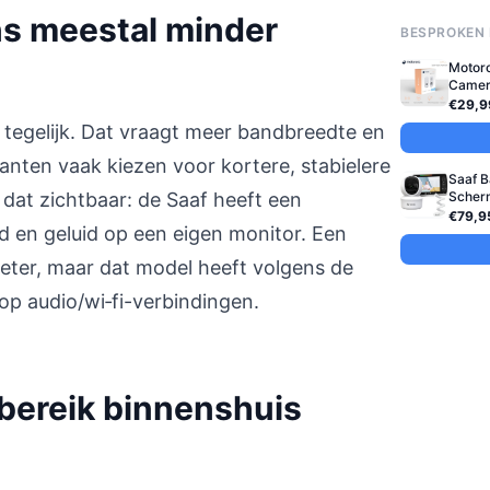
s meestal minder
BESPROKEN
Motor
Came
€29,9
tegelijk. Dat vraagt meer bandbreedte en
anten vaak kiezen voor kortere, stabielere
Saaf B
 dat zichtbaar: de Saaf heeft een
Scherm
€79,9
d en geluid op een eigen monitor. Een
ter, maar dat model heeft volgens de
op audio/wi‑fi-verbindingen.
 bereik binnenshuis