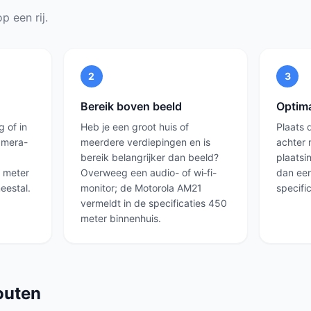
p een rij.
2
3
Bereik boven beeld
Optima
 of in
Heb je een groot huis of
Plaats 
amera-
meerdere verdiepingen en is
achter 
bereik belangrijker dan beeld?
plaatsi
0 meter
Overweeg een audio- of wi‑fi-
dan een
eestal.
monitor; de Motorola AM21
specific
vermeldt in de specificaties 450
meter binnenhuis.
outen