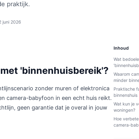
e praktijk.
2 juni 2026
Inhoud
Wat bedoele
'binnenhuisb
met 'binnenhuisbereik'?
Waarom cam
minder binn
htlijnscenario zonder muren of elektronica
Praktische f
binnenshuis
en camera-babyfoon in een echt huis reikt.
Wat kun je v
tlijn, geen garantie dat je overal in jouw
woningen?
Hoe verbeter
camera-baby