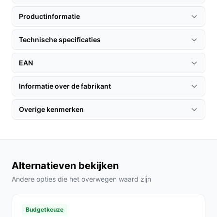
in de ruimte waar je meestal aanwezig bent. Zorg ervoor
Productinformatie
dat beide units binnen bereik van elkaar zijn voor
optimale verbinding.
Technische specificaties
Specificaties in mensentaal
EAN
Geen camera: Dit maakt de babyfoon eenvoudiger
en minder storingsgevoelig.
Informatie over de fabrikant
Nachtlampje: Dit zorgt voor een geruststellende
omgeving voor je kindje bij het slapen.
Overige kenmerken
Terugspreekfunctie: Hiermee kun je je kindje
geruststellen zonder zelf naar de kamer te gaan.
Veelgestelde vragen
Alternatieven bekijken
Hoe lang gaat dit product mee?
Andere opties die het overwegen waard zijn
Met de juiste zorg en gebruiksgemak kan de Alecto
DBX-88 LIMITED jarenlang meegaan, met een
Budgetkeuze
levensduur van minimaal 5 jaar.