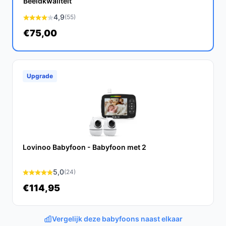
Beeldkwaliteit
waardevolle aanvulling op je babyuitzet.
4,9
(55)
Ontdek alle specificaties en vergelijk prijzen op
€75,00
bestebabyfoonmetcamera.nl. Kies bewust wat perfect
past bij jouw behoeften!
Upgrade
Lovinoo Babyfoon - Babyfoon met 2
5,0
(24)
€114,95
Vergelijk deze babyfoons naast elkaar