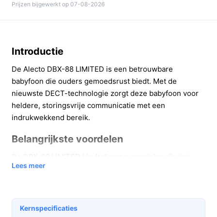
Prijzen bijgewerkt op 07-08-2026
Introductie
De Alecto DBX-88 LIMITED is een betrouwbare
babyfoon die ouders gemoedsrust biedt. Met de
nieuwste DECT-technologie zorgt deze babyfoon voor
heldere, storingsvrije communicatie met een
indrukwekkend bereik.
Belangrijkste voordelen
De DBX-88 LIMITED biedt diverse voordelen die het
Lees meer
leven van ouders gemakkelijker maken.
Met de unieke ECO-modus blijft de ouderunit
langdurig opgeladen, waardoor je minder vaak
Kernspecificaties
hoeft op te laden.