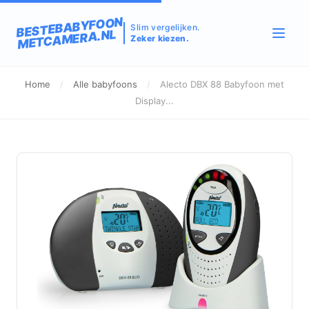
BESTEBABYFOON
Slim vergelijken.
METCAMERA.NL
Zeker kiezen.
Home
/
Alle babyfoons
/
Alecto DBX 88 Babyfoon met
Display...