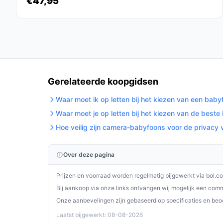
€47,95
ouders die op zoek zijn naar een betrouwbare en 
geavanceerde functies en gebruiksgemak, zal dit 
elke babykamer.
Ontdek alle specificaties en vergelijk prijzen 
wat perfect past bij jouw behoeften!
Gerelateerde koopgidsen
Waar moet ik op letten bij het kiezen van een bab
Waar moet je op letten bij het kiezen van de best
Hoe veilig zijn camera-babyfoons voor de privacy 
Over deze pagina
Prijzen en voorraad worden regelmatig bijgewerkt via bol.c
Bij aankoop via onze links ontvangen wij mogelijk een commi
Onze aanbevelingen zijn gebaseerd op specificaties en beo
Laatst bijgewerkt: 08-08-2026