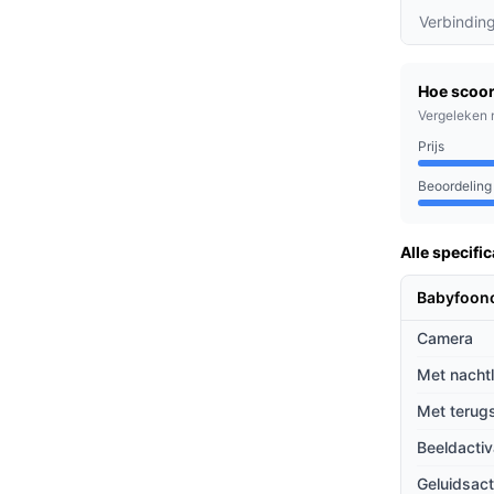
ere beelden, zodat je jouw baby altijd
Verbindin
rtphone-app te bedienen geeft je de vrijheid
Hoe scoor
onitoren.
Vergeleken 
or dat je meteen een melding ontvangt als er
Prijs
Beoordeling
jd in contact willen blijven met hun baby. Of
Alle specific
appen doet, de Arenti AINanny biedt je
Babyfoon
Camera
ieven
Met nacht
lende manieren van andere babyfoons:
Met terug
ft deze babyfoon een geïntegreerde 64GB SD-
Beeldactiv
an en terugkijken.
Geluidsact
ezelfde app toe te voegen, maakt het