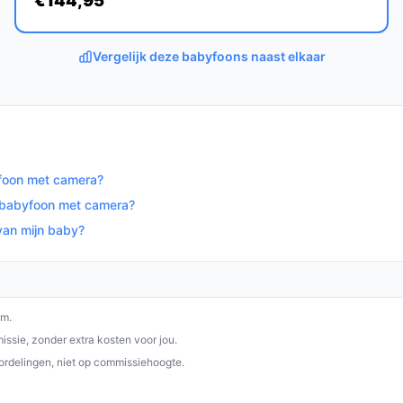
€144,95
gebruiksvriendelijke babymonitor. Met zijn
product een waardevolle aanvulling zijn in
Vergelijk deze babyfoons naast elkaar
op bestebabyfoonmetcamera.nl. Kies bewust
yfoon met camera?
e babyfoon met camera?
van mijn baby?
om.
ssie, zonder extra kosten voor jou.
ordelingen, niet op commissiehoogte.