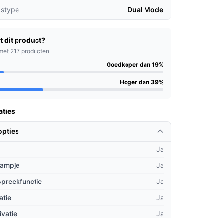
gstype
Dual Mode
t dit product?
met 217 producten
Goedkoper dan 19%
Hoger dan 39%
aties
opties
Ja
lampje
Ja
spreekfunctie
Ja
atie
Ja
ivatie
Ja