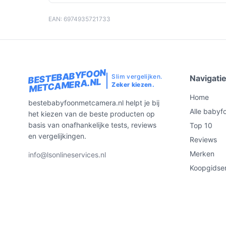
EAN: 6974935721733
BESTEBABYFOON
Slim vergelijken.
Navigati
METCAMERA.NL
Zeker kiezen.
Home
bestebabyfoonmetcamera.nl helpt je bij
Alle babyf
het kiezen van de beste producten op
basis van onafhankelijke tests, reviews
Top 10
en vergelijkingen.
Reviews
Merken
info@lsonlineservices.nl
Koopgidse