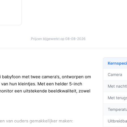
Prijzen bijgewerkt op 08-08-2026
Kernspeci
Camera
i babyfoon met twee camera's, ontworpen om
an hun kleintjes. Met een helder 5-inch
Met nacht
onitor een uitstekende beeldkwaliteit, zowel
Met terug
Temperat
even van ouders gemakkelijker maken:
Uitbreidb