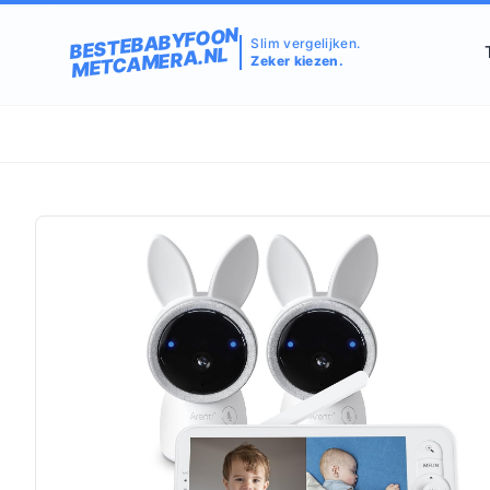
BESTEBABYFOON
Slim vergelijken.
METCAMERA.NL
Zeker kiezen.