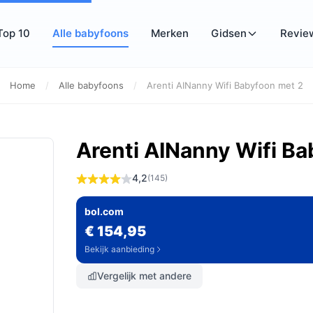
Top 10
Alle babyfoons
Merken
Gidsen
Revie
Home
/
Alle babyfoons
/
Arenti AINanny Wifi Babyfoon met 2
Arenti AINanny Wifi Ba
4,2
(145)
bol.com
€ 154,95
Bekijk aanbieding
Vergelijk met andere