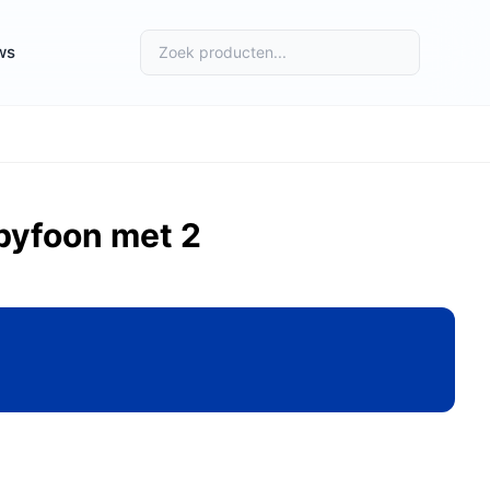
ws
byfoon met 2