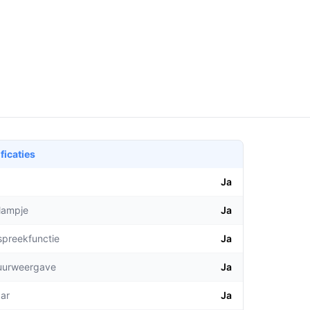
ficaties
Ja
lampje
Ja
spreekfunctie
Ja
uurweergave
Ja
aar
Ja