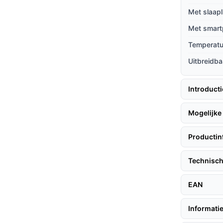
aken.
Met slaapl
htlampje creëert een rustgevende omgeving
Met smart
kelijk is.
Temperat
Uitbreidba
lg deze eenvoudige stappen:
Introduct
de babykamer.
Mogelijke 
tore.
 koppelen en in te stellen.
Productin
op basis van jouw voorkeuren.
Technisch
EAN
herpe en duidelijke beeldweergave, zodat je
Informatie
 zorgt ervoor dat je direct op de hoogte bent