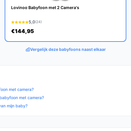
h biedt een scala aan functies die het
Lovinoo Babyfoon met 2 Camera's
 gebruiksvriendelijke ontwerp en
voor ouders.
Ontdek alle specificaties en
5,0
(24)
 Kies bewust wat perfect past bij jouw
€144,95
Vergelijk deze babyfoons naast elkaar
yfoon met camera?
e babyfoon met camera?
van mijn baby?