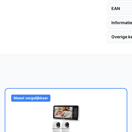
ist.
EAN
Informatie
te constructie, gaat deze babyfoon bij
Overige 
era's, waardoor het ideaal is voor gezinnen
e babyfoons?
bare camera en de mogelijkheid om meerdere
Meest vergelijkbaar
n uitstekende keuze vergeleken met veel