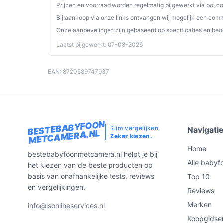
Prijzen en voorraad worden regelmatig bijgewerkt via bol.c
Bij aankoop via onze links ontvangen wij mogelijk een commi
Onze aanbevelingen zijn gebaseerd op specificaties en beo
Laatst bijgewerkt: 07-08-2026
EAN: 8720589747937
BESTEBABYFOON
Slim vergelijken.
Navigati
METCAMERA.NL
Zeker kiezen.
Home
bestebabyfoonmetcamera.nl helpt je bij
Alle babyf
het kiezen van de beste producten op
basis van onafhankelijke tests, reviews
Top 10
en vergelijkingen.
Reviews
Merken
info@lsonlineservices.nl
Koopgidse