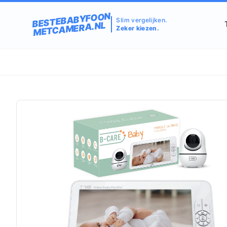
BESTEBABYFOON
Slim vergelijken.
METCAMERA.NL
Zeker kiezen.