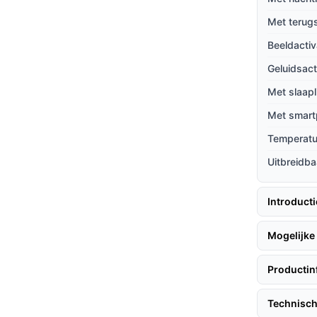
en veilige verbinding zonder storingen, wat je
Met terug
Beeldactiv
gezinnen met meerdere kinderen, zodat je
nneer dat nodig is.
Geluidsact
Met slaapl
Met smart
, volgen hier enkele tips:
Temperat
Uitbreidba
een strategische plek in de kamer, volg de
chakelen, en je bent binnen enkele minuten
Introduct
Mogelijke 
van de kamertemperatuur, zodat je ervoor kunt
Productin
Technisch
terij en voorkomt dat je constant naar het