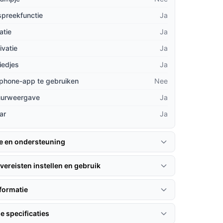
spreekfunctie
Ja
atie
Ja
ivatie
Ja
iedjes
Ja
phone-app te gebruiken
Nee
uurweergave
Ja
ar
Ja
ie en ondersteuning
vereisten instellen en gebruik
formatie
e specificaties