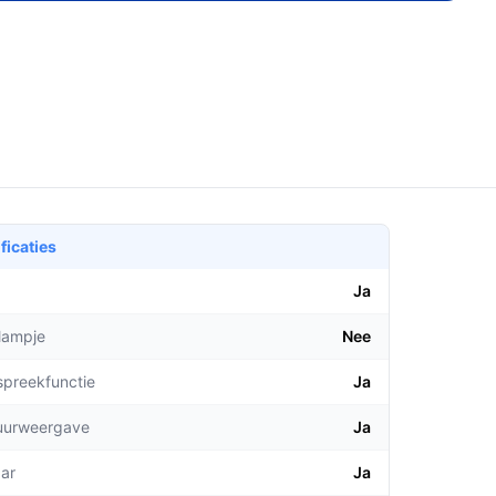
ficaties
Ja
lampje
Nee
spreekfunctie
Ja
uurweergave
Ja
aar
Ja