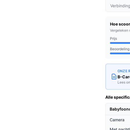
beeldscherm zorgt ervoor dat je elk detail
Verbindin
ige geluidsoverdracht zorgt voor heldere
Hoe scoor
ctie kun je je baby ook in het donker zien,
Vergeleken 
rgen te maken.
Prijs
eert automatisch bij geluid, zodat je altijd
 scherm te hoeven kijken.
Beoordeling
zijn naar een betrouwbare en
ONZE 
B-Care
onitoren. Of je nu een pasgeborene of een
Lees on
voor elke fase van het ouderschap.
ieven
Alle specific
et andere modellen?
Babyfoon
Camera
t veel concurrenten, biedt deze camera
van de kamer in de gaten houden.
Met nacht