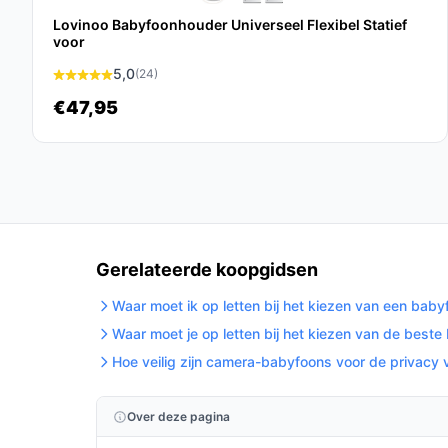
De B-Care Baby Sparkle Ultimate Babyfoon - 7 Inc
Lovinoo Babyfoonhouder Universeel Flexibel Statief
monitoren van je baby vergemakkelijken. Met zijn
voor
betrouwbare prestaties is dit een slimme keuze 
5,0
(24)
vergelijk prijzen op bestebabyfoonmetcamera.nl.
behoeften!
€47,95
Gerelateerde koopgidsen
Waar moet ik op letten bij het kiezen van een bab
Waar moet je op letten bij het kiezen van de best
Hoe veilig zijn camera-babyfoons voor de privacy 
Over deze pagina