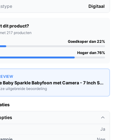
gstype
Digitaal
t dit product?
met 217 producten
Goedkoper dan 22%
Hoger dan 76%
REVIEW
 Baby Sparkle Babyfoon met Camera - 7 Inch S...
ze uitgebreide beoordeling
aties
opties
Ja
lampje
Nee