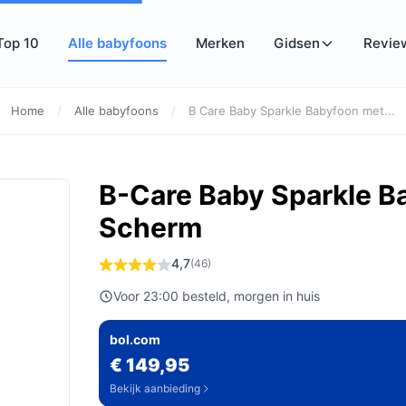
Top 10
Alle babyfoons
Merken
Gidsen
Revie
Home
/
Alle babyfoons
/
B Care Baby Sparkle Babyfoon met...
B-Care Baby Sparkle B
Scherm
4,7
(46)
Voor 23:00 besteld, morgen in huis
bol.com
€ 149,95
Bekijk aanbieding