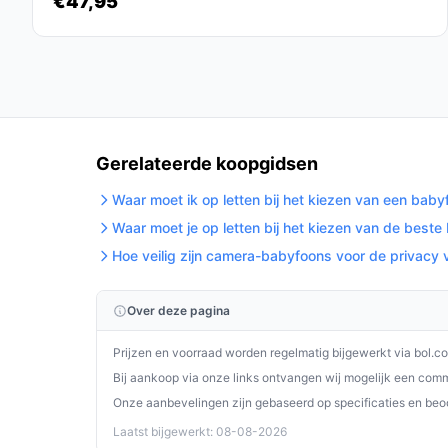
€47,95
De B-Care Twinkle Regular babyfoon is een uitst
naar een betrouwbare, gebruiksvriendelijke en ve
handige functies en uitbreidbaarheid is het een 
gezinssituatie.
Ontdek alle specificaties en vergelijk prijzen 
wat perfect past bij jouw behoeften!
Gerelateerde koopgidsen
Waar moet ik op letten bij het kiezen van een bab
Waar moet je op letten bij het kiezen van de best
Hoe veilig zijn camera-babyfoons voor de privacy 
Over deze pagina
Prijzen en voorraad worden regelmatig bijgewerkt via bol.c
Bij aankoop via onze links ontvangen wij mogelijk een commi
Onze aanbevelingen zijn gebaseerd op specificaties en beo
Laatst bijgewerkt: 08-08-2026