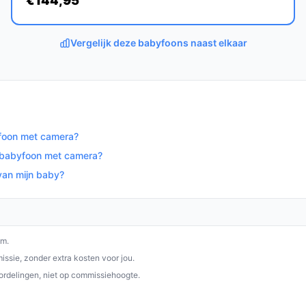
€144,95
ekende keuze voor ouders die op zoek zijn
ilige babyfoon met camera. Dankzij de
toekomstbestendige oplossing voor elke
Vergelijk deze babyfoons naast elkaar
op bestebabyfoonmetcamera.nl. Kies bewust
yfoon met camera?
e babyfoon met camera?
van mijn baby?
om.
ssie, zonder extra kosten voor jou.
ordelingen, niet op commissiehoogte.