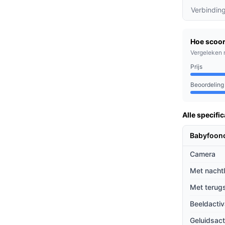
Verbindin
in de gaten met de mogelijkheid om extra
nen met meerdere kinderen.
Hoe scoor
kelt automatisch in bij geluid, wat stroom
Vergeleken 
 je kindje huilt.
Prijs
oogte van de temperatuur in de kinderkamer,
Beoordeling
comfortabel heeft.
Alle specific
 die op zoek zijn naar een betrouwbare
is ook perfect voor ouders met meerdere
Babyfoon
n uitgebreid met extra camera's.
Camera
ieven
Met nacht
Met terug
 andere babyfoons door zijn unieke
Beeldactiv
Geluidsact
elijkheid van internet, wat het risico op