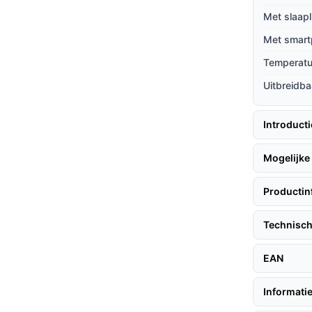
Met slaapl
en bediening maken het toegankelijk voor
Met smart
n.
Temperat
ra's toe voor een uitgebreide dekking in
Uitbreidba
Introduct
foon te halen, volg deze tips:
Mogelijke 
ht op het bedje van je baby.
Productin
 gebruiksaanwijzing.
Technisch
rkeuren voor optimaal gebruik.
EAN
t je een helder en scherp beeld hebt van je
Informatie