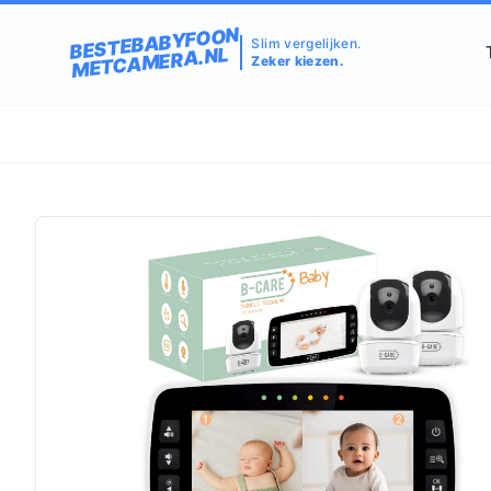
BESTEBABYFOON
Slim vergelijken.
METCAMERA.NL
Zeker kiezen.