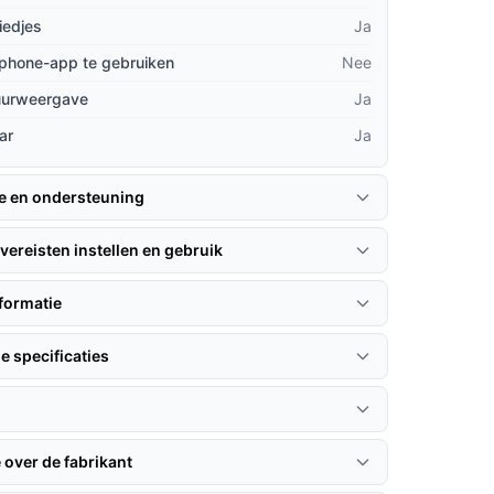
iedjes
Ja
phone-app te gebruiken
Nee
uurweergave
Ja
ar
Ja
ie en ondersteuning
vereisten instellen en gebruik
formatie
e specificaties
 over de fabrikant