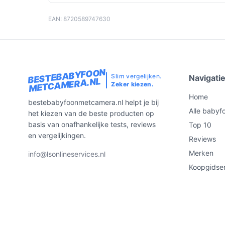
EAN: 8720589747630
BESTEBABYFOON
Slim vergelijken.
Navigati
METCAMERA.NL
Zeker kiezen.
Home
bestebabyfoonmetcamera.nl helpt je bij
Alle babyf
het kiezen van de beste producten op
basis van onafhankelijke tests, reviews
Top 10
en vergelijkingen.
Reviews
Merken
info@lsonlineservices.nl
Koopgidse