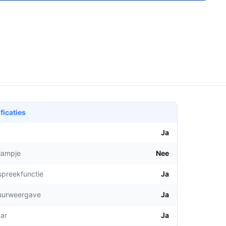
ficaties
Ja
lampje
Nee
spreekfunctie
Ja
uurweergave
Ja
aar
Ja