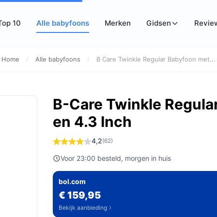
Top 10
Alle babyfoons
Merken
Gidsen
Revie
Home
/
Alle babyfoons
/
B Care Twinkle Regular Babyfoon met...
B-Care Twinkle Regula
en 4.3 Inch
4,2
(62)
Voor 23:00 besteld, morgen in huis
bol.com
€ 159,95
Bekijk aanbieding