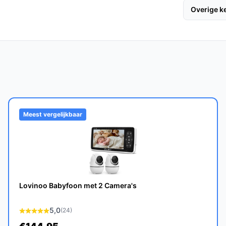
gt ervoor dat de monitor alleen aan gaat als
Overige 
ensduur van het apparaat verlengt.
nkle Regular babyfoon jarenlang meegaan,
Meest vergelijkbaar
nnen met meerdere kinderen, dankzij de
e babyfoons?
a's, de gebruiksvriendelijke installatie
Lovinoo Babyfoon met 2 Camera's
 energie bespaart.
5,0
(24)