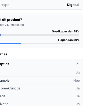
gstype
Digitaal
t dit product?
met 217 producten
Goedkoper dan 18%
Hoger dan 39%
aties
opties
Ja
lampje
Nee
spreekfunctie
Ja
atie
Ja
ivatie
Ja