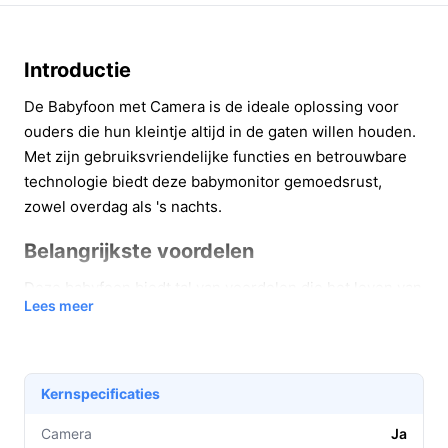
Introductie
De Babyfoon met Camera is de ideale oplossing voor
ouders die hun kleintje altijd in de gaten willen houden.
Met zijn gebruiksvriendelijke functies en betrouwbare
technologie biedt deze babymonitor gemoedsrust,
zowel overdag als 's nachts.
Belangrijkste voordelen
Deze babyfoon biedt tal van voordelen die het leven van
Lees meer
ouders vergemakkelijken:
Beeld- en geluidsactivatie:
Met de VOX-functie
wordt de camera automatisch geactiveerd wanneer
Kernspecificaties
er geluid wordt gedetecteerd. Dit bespaart
batterijduur en zorgt ervoor dat je geen moment
Camera
Ja