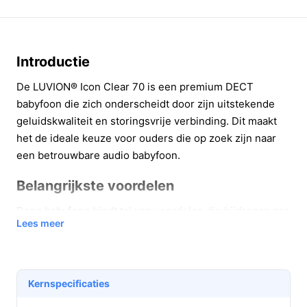
Introductie
De LUVION® Icon Clear 70 is een premium DECT
babyfoon die zich onderscheidt door zijn uitstekende
geluidskwaliteit en storingsvrije verbinding. Dit maakt
het de ideale keuze voor ouders die op zoek zijn naar
een betrouwbare audio babyfoon.
Belangrijkste voordelen
Deze babyfoon biedt tal van voordelen die bijdragen aan
Lees meer
gemoedsrust en gemak voor ouders:
Kristalhelder geluid: Dankzij de hi-definition
geluidsweergave hoor je elk geluidje van je baby,
Kernspecificaties
waardoor je gerustgesteld bent zonder de kamer
te betreden.