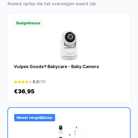
frequent opladen, ideaal voor de drukke ouder.
Andere opties die het overwegen waard zijn
Veelgestelde vragen
Budgetkeuze
Hoe lang gaat dit product mee?
Met regelmatig onderhoud en zorg kan de LUVION®
Icon Clear 70 jaren meegaan. De verwachte levensduur
is minimaal 5 jaar.
Vulpes Goods® Babycare - Baby Camera
Is dit geschikt voor gebruik in grote huizen?
Ja, met een bereik tot 300 meter buitenshuis is deze
4,6
(19)
babyfoon zeer geschikt voor grotere woningen, mits de
€36,95
babyunit goed geplaatst is.
Wat zijn de belangrijkste verschillen met andere audio
babyfoons?
Meest vergelijkbaar
De LUVION® Icon Clear 70 biedt een superieure
geluidskwaliteit, een storingsvrije verbinding en
handige visuele indicaties, wat het een betrouwbare