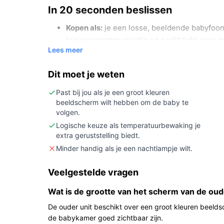
In 20 seconden beslissen
Kopen als:
je een losse, beeldende babyfoon
tweewegcommunicatie en nachtzicht voor ge
Lees meer
meter.
Niet kopen als:
je per se een ingebouwd nach
Dit moet je weten
50 meter van de babykamer bent.
Belangrijkste check:
controleer in de specif
Past bij jou als je een groot kleuren
beeldscherm wilt hebben om de baby te
extra camera’s of ouderunits ondersteund 
volgen.
gebruikt.
Logische keuze als temperatuurbewaking je
extra geruststelling biedt.
Wat je in de praktijk merkt
Minder handig als je een nachtlampje wilt.
In huis kijk je live naar je baby op een ouderunit
beelden beschikbaar als het donker wordt. De oud
Veelgestelde vragen
de tweewegfunctie. Geluids- en beeldactivatie g
Wat is de grootte van het scherm van de oud
of te horen is. Temperatuurweergave toont de kam
De set wordt geleverd met twee adapters en een 
De ouder unit beschikt over een groot kleuren beeld
de babykamer goed zichtbaar zijn.