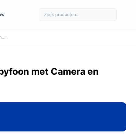
ws
....
yfoon met Camera en