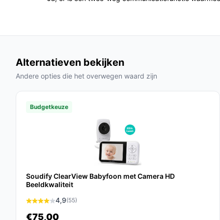
bediening via app), controleer dan in de specifi
gebruikt.
Praktisch t.o.v. alternatieven
Op type-niveau zijn er compacte instapsets, mee
Alternatieven bekijken
zwaardere professionele monitoren. Vergelijk op
Andere opties die het overwegen waard zijn
Waar let je op bij comfort? Kies een ouderuni
model heeft een kleurenscherm (informatie 
Budgetkeuze
productinformatie).
Waar let je op bij ruimtegebruik? Denk aan p
woning: hier is 50 meter als bereik genoemd
Waar let je op bij prestaties? Let op aanwezi
beeldactivatie en temperatuurbewaking; deze
Soudify ClearView Babyfoon met Camera HD
Beeldkwaliteit
Gebruik & tips
4,9
(55)
Praktische tips voor veilig en handig gebruik.
€75,00