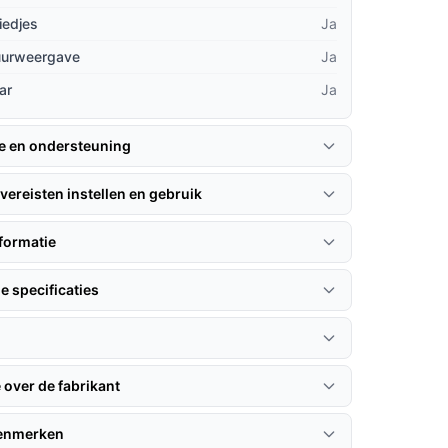
iedjes
Ja
uurweergave
Ja
ar
Ja
ie en ondersteuning
vereisten instellen en gebruik
formatie
e specificaties
 over de fabrikant
kenmerken