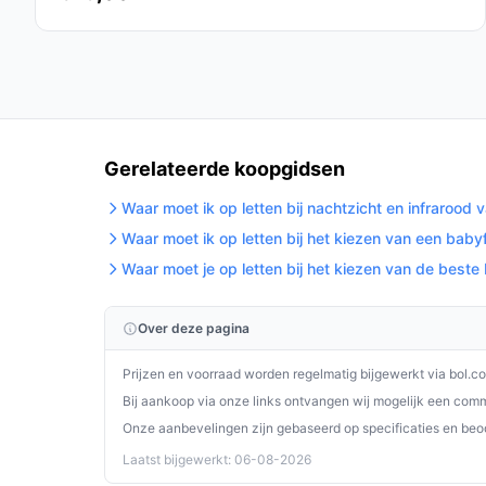
Plaats de camera op veilige hoogte, buiten b
bevestiging.
Richt de lens zó dat bed en bewegingsvrijhe
Test nachtvisie-instellingen in het donker v
Gebruik de terugspreekfunctie kort en duidel
Houd adapters en kabels uit het bereik van 
Gerelateerde koopgidsen
Bewaar de handleiding; er staat belangrijke i
Waar moet ik op letten bij nachtzicht en infraroo
fabrieksgarantie, reparatie type: carry-in).
Waar moet ik op letten bij het kiezen van een bab
Controleer het temperatuurbereik dat de uni
Waar moet je op letten bij het kiezen van de best
temperatuurmeting representatief is voor de
Installatie & eerste gebruik
Over deze pagina
Algemene stappen: plaats de camera in de babykam
Prijzen en voorraad worden regelmatig bijgewerkt via bol.c
en zet de ouderunit aan. Controleer beeld, nachtv
Bij aankoop via onze links ontvangen wij mogelijk een commi
beeldactivatie naar wens in en test temperatuurs
Onze aanbevelingen zijn gebaseerd op specificaties en beo
Concrete checks in de handleiding/specs:
Laatst bijgewerkt: 06-08-2026