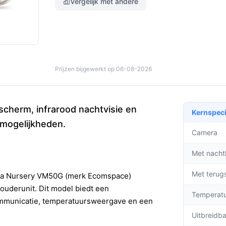
Vergelijk met andere
Prijzen bijgewerkt op 06-08-2026
scherm, infrarood nachtvisie en
Kernspeci
 mogelijkheden.
Camera
Met nacht
Met terug
ola Nursery VM50G (merk Ecomspace)
ouderunit. Dit model biedt een
Temperat
ommunicatie, temperatuursweergave en een
Uitbreidb