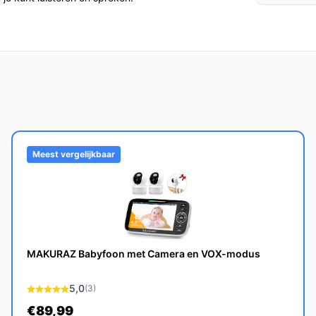
caties welke verbindingsmethode de set
r uitgebreide multi-camera systemen en
 gebruiksgemak en benodigde functies.
t met schermgrootte die je prettig vindt: dit
over exacte schermgrootte staat in de
Meest vergelijkbaar
laatsing van de camera en bereik in jouw
.
gheid van nachtvisie, geluids- en
 set geeft deze functies aan.
MAKURAZ Babyfoon met Camera en VOX-modus
5,0
(3)
€89,99