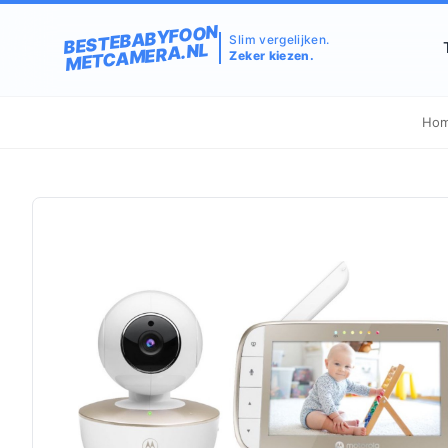
BESTEBABYFOON
Slim vergelijken.
METCAMERA.NL
Zeker kiezen.
Ho