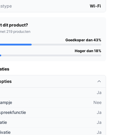
gstype
Wi-Fi
t dit product?
met 219 producten
Goedkoper dan 43%
Hoger dan 18%
aties
opties
Ja
lampje
Nee
spreekfunctie
Ja
atie
Ja
ivatie
Ja