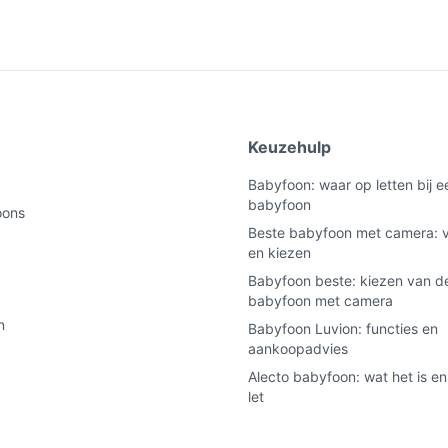
is en of beide adapters in de verpakking
nits het systeem ondersteunt als je van plan
e
Keuzehulp
 beeld krijgt van de babykamer.
Babyfoon: waar op letten bij 
ie voor zicht bij weinig licht; test dit zelf in
babyfoon
oons
Beste babyfoon met camera: v
erunit naar de babykamer praten en luisteren.
en kiezen
schuwen op basis van geluid of beweging,
Babyfoon beste: kiezen van de
babyfoon met camera
len via de unit om te helpen bij het kalmeren
n
Babyfoon Luvion: functies en
aankoopadvies
eratuur weer op de ouderunit.
Alecto babyfoon: wat het is en
let
uitbreidbaar; check in de specificaties hoe