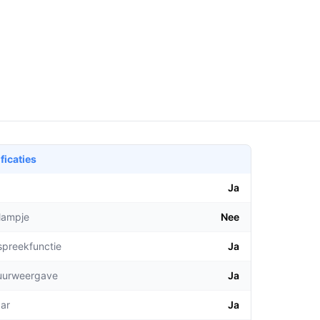
ficaties
Ja
lampje
Nee
spreekfunctie
Ja
uurweergave
Ja
aar
Ja