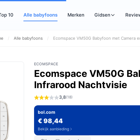
Top 10
Alle babyfoons
Merken
Gidsen
Revie
me
/
Alle babyfoons
/
Ecomspace VM50G Babyfoon met Camera en.
ECOMSPACE
Ecomspace VM50G Bab
Infrarood Nachtvisie
3,8
(18)
bol.com
€ 98,44
Bekijk aanbieding