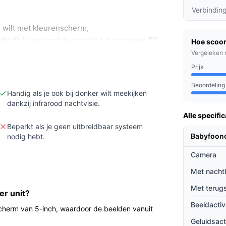
Verbindin
 wilt met kleurenscherm,
bruik in en rond de woning tot ongeveer 50
Hoe scoor
Vergeleken 
tlampje nodig hebt of als je vaker verder dan
Prijs
Beoordeling
icaties hoe uitbreidbaar de set is (hoeveel
Handig als je ook bij donker wilt meekijken
dankzij infrarood nachtvisie.
worden) en welke verbindingsmethode wordt
Alle specific
Beperkt als je geen uitbreidbaar systeem
Babyfoon
nodig hebt.
Camera
 met kleurenscherm. Met nachtvisie blijven
erunit laat je terugspreken naar de baby via
Met nacht
even waarschuwingen wanneer er iets te zien
Met terug
er unit?
erwaarde, en er zijn slaapliedjes aanwezig.
Beeldactiv
handleiding.
scherm van 5-inch, waardoor de beelden vanuit
Geluidsact