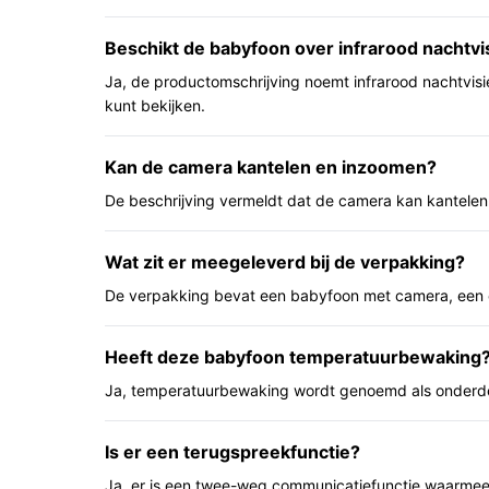
Belangrijkste voordelen
Beschikt de babyfoon over infrarood nachtvi
Deze kenmerken hebben praktisch nut tijdens dag
Ja, de productomschrijving noemt infrarood nachtvisie
Live beeld en nachtvisie: je houdt zicht op je 
kunt bekijken.
Tweewegcommunicatie: direct geruststellen 
Beeld- en geluidsactivatie plus temperatuur
Kan de camera kantelen en inzoomen?
vroegtijdig informatie zonder voortdurend t
De beschrijving vermeldt dat de camera kan kantelen
Voor wie is dit geschikt?
Gezinnen die duidelijke visuele controle willen i
Wat zit er meegeleverd bij de verpakking?
terugspreken naar hun kindje en huishoudens die
De verpakking bevat een babyfoon met camera, een o
met kleurenscherm prefereren. Ook geschikt als j
(het product is als uitbreidbaar aangegeven).
Heeft deze babyfoon temperatuurbewaking
Voor wie is dit minder geschikt?
Ja, temperatuurbewaking wordt genoemd als onderde
Als je per se een ingebouwd nachtlampje nodig heb
nachtlampje). Als je veel grotere afstanden wilt 
Is er een terugspreekfunctie?
die afstand in jouw situatie realistisch is. Als je 
Ja, er is een twee-weg communicatiefunctie waarmee j