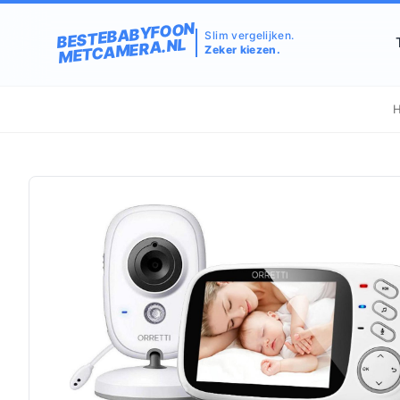
BESTEBABYFOON
Slim vergelijken.
METCAMERA.NL
Zeker kiezen.