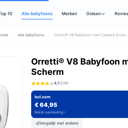
Top 10
Alle babyfoons
Merken
Gidsen
Revie
Home
/
Alle babyfoons
/
Orretti® V8 Babyfoon met Camera Groot..
Orretti® V8 Babyfoon 
Scherm
4,1
(338)
bol.com
€ 64,95
Bekijk aanbieding
Vergelijk met andere