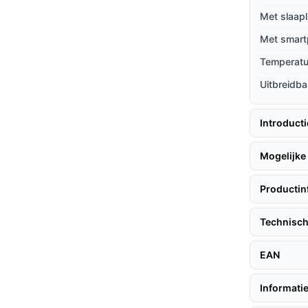
Met slaapl
 je baby sneller in slaap te vallen, wat
Met smart
e beiden.
Temperat
Uitbreidba
babyfoon, volg deze eenvoudige stappen:
Introduct
kamer.
Mogelijke 
et bedje van je baby. Je bent nu klaar om te
Productin
Technisch
EAN
donker dankzij infrarood nachtzicht.
en wanneer er geluid is, wat de batterijduur
Informatie