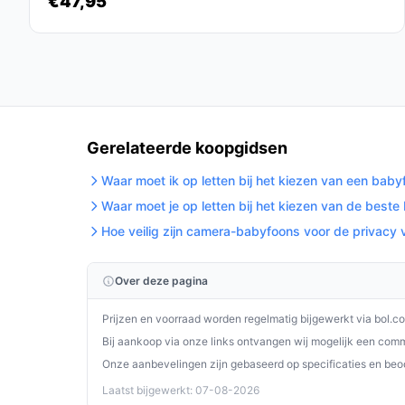
€47,95
Deze babyfoon biedt tal van functies die zorgen 
voor jouw kindje.
Ontdek alle specificaties en vergelijk prijzen 
wat perfect past bij jouw behoeften!
Gerelateerde koopgidsen
Waar moet ik op letten bij het kiezen van een bab
Waar moet je op letten bij het kiezen van de best
Hoe veilig zijn camera-babyfoons voor de privacy 
Over deze pagina
Prijzen en voorraad worden regelmatig bijgewerkt via bol.c
Bij aankoop via onze links ontvangen wij mogelijk een commi
Onze aanbevelingen zijn gebaseerd op specificaties en beo
Laatst bijgewerkt: 07-08-2026