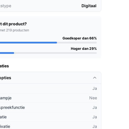
gstype
Digitaal
t dit product?
met 219 producten
Goedkoper dan 66%
Hoger dan 29%
aties
opties
Ja
lampje
Nee
spreekfunctie
Ja
atie
Ja
ivatie
Ja