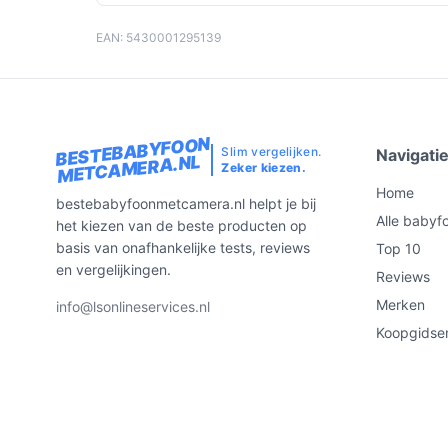
EAN: 5430001295139
BESTEBABYFOON
Slim vergelijken.
Navigati
METCAMERA.NL
Zeker kiezen.
Home
bestebabyfoonmetcamera.nl helpt je bij
Alle babyf
het kiezen van de beste producten op
basis van onafhankelijke tests, reviews
Top 10
en vergelijkingen.
Reviews
Merken
info@lsonlineservices.nl
Koopgidse