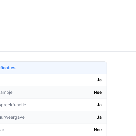
ficaties
Ja
lampje
Nee
spreekfunctie
Ja
uurweergave
Ja
aar
Nee