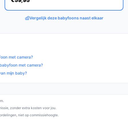
€59,95
voor een veilige en comfortabele omgeving
Vergelijk deze babyfoons naast elkaar
op bestebabyfoonmetcamera.nl. Kies bewust
yfoon met camera?
e babyfoon met camera?
van mijn baby?
om.
ssie, zonder extra kosten voor jou.
ordelingen, niet op commissiehoogte.