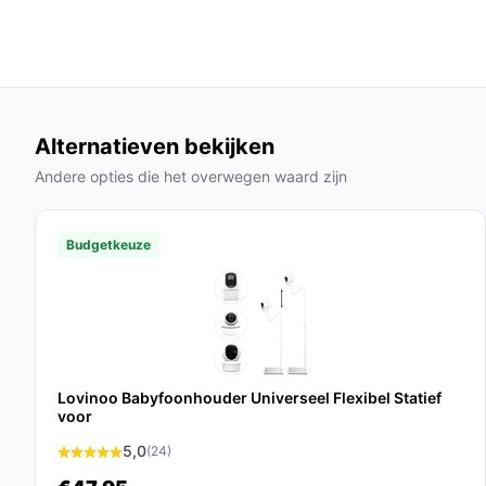
Veelgestelde vragen
Hoe lang gaat dit product mee?
De Orretti V8 babyfoon heeft een levensduur van m
productiefouten.
Alternatieven bekijken
Andere opties die het overwegen waard zijn
Is dit geschikt voor gebruik in een groot huis?
Ja, het sterke zendbereik maakt het mogelijk om 
zonder verlies van kwaliteit.
Budgetkeuze
Wat zijn de belangrijkste verschillen met ander
De Orretti V8 onderscheidt zich door de automati
toevoeging van slaapliedjes, wat het gebruiksgem
Conclusie
Lovinoo Babyfoonhouder Universeel Flexibel Statief
voor
Met de Orretti® V8 babyfoon met camera investee
5,0
(24)
gebruiksvriendelijk product dat je helpt om je bab