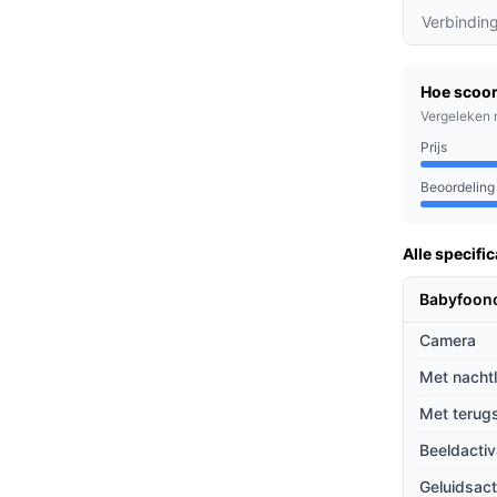
uidje van je baby, zodat je altijd weet wat er
Verbindin
in het stopcontact en de camera koppelt
Hoe scoor
ngen.
Vergeleken 
 van de kamertemperatuur, zodat je ervoor
Prijs
Beoordeling
hechten aan gebruiksvriendelijkheid en
Alle specific
 of al ervaring hebt, de Orretti V8 biedt alles
Babyfoon
Camera
ieven
Met nacht
foons?
Met terug
ot veel andere babyfoons, is er geen gedoe
Beeldactiv
uiken.
Geluidsact
en minder kans op storingen door