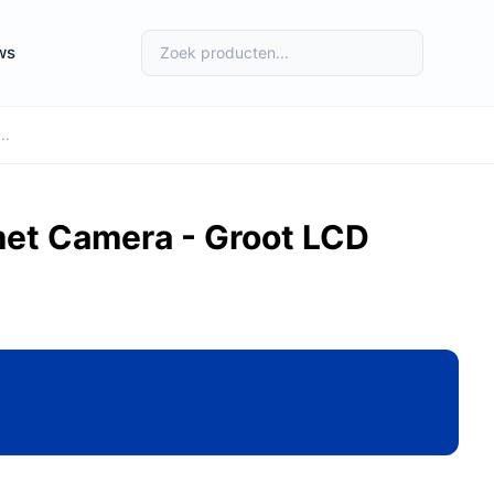
ws
..
met Camera - Groot LCD