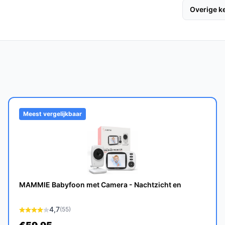
Overige 
inimaal 1 jaar, met een garantie van 1 jaar op
de babyfoon in een groter huis te gebruiken
Meest vergelijkbaar
e modellen?
sche koppeling, geen wifi-vereiste en de
ak vergroot.
MAMMIE Babyfoon met Camera - Nachtzicht en
r je in een betrouwbaar en
4,7
(55)
y in de gaten te houden, ongeacht de situatie.