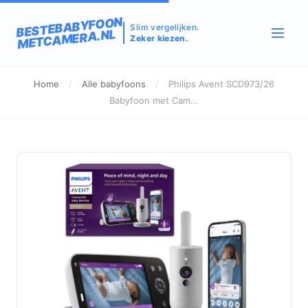
BESTEBABYFOON
Slim vergelijken.
METCAMERA.NL
Zeker kiezen.
Home
/
Alle babyfoons
/
Philips Avent SCD973/26
Babyfoon met Cam...