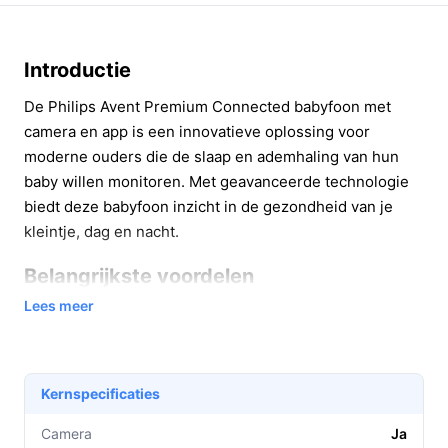
Introductie
De Philips Avent Premium Connected babyfoon met
camera en app is een innovatieve oplossing voor
moderne ouders die de slaap en ademhaling van hun
baby willen monitoren. Met geavanceerde technologie
biedt deze babyfoon inzicht in de gezondheid van je
kleintje, dag en nacht.
Belangrijkste voordelen
Lees meer
Deze babyfoon biedt een scala aan voordelen die
helpen bij het creëren van een veilige en
geruststellende omgeving voor zowel ouders als hun
baby.
Kernspecificaties
Ademhalings- en slaapdetectie:
Dankzij de
Camera
Ja