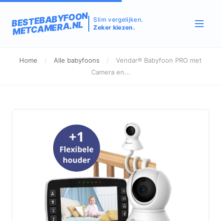
BESTEBABYFOON
Slim vergelijken.
METCAMERA.NL
Zeker kiezen.
Home
/
Alle babyfoons
/
Vendar® Babyfoon PRO met
Camera en...