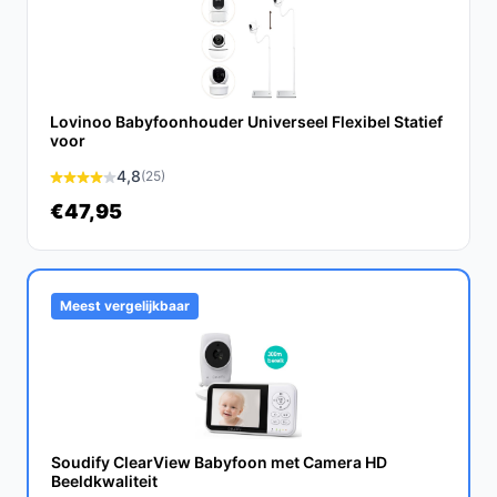
De Vendar® Babyfoon PRO heeft een verwachte
levensduur van minimaal 3-5 jaar, afhankelijk van
gebruik en onderhoud.
Lovinoo Babyfoonhouder Universeel Flexibel Statief
Is dit geschikt voor het volgen van meerdere
voor
kinderen?
4,8
(25)
Ja, de babyfoon is uitbreidbaar, zodat je meerdere
€47,95
camera's kunt aansluiten voor verschillende kamers.
Wat zijn de belangrijkste verschillen met andere
modellen?
Meest vergelijkbaar
In vergelijking met andere modellen biedt deze
babyfoon een unieke beveiligde verbinding, een op
afstand draaibare camera en een gebruiksvriendelijke
plug-and-play installatie.
Conclusie
Soudify ClearView Babyfoon met Camera HD
Beeldkwaliteit
Samenvattend biedt de Vendar® Babyfoon PRO een