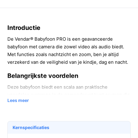
Introductie
De Vendar® Babyfoon PRO is een geavanceerde
babyfoon met camera die zowel video als audio biedt.
Met functies zoals nachtzicht en zoom, ben je altijd
verzekerd van de veiligheid van je kindje, dag en nacht.
Belangrijkste voordelen
Deze babyfoon biedt een scala aan praktische
voordelen waarmee je de gemoedsrust kunt ervaren die
Lees meer
elke ouder wenst:
Helder beeld en geluid:
Geniet van haarscherpe
beelden op het 4.3 inch kleurenscherm. Dit zorgt
Kernspecificaties
ervoor dat je elk moment van je kindje in detail
kunt volgen.