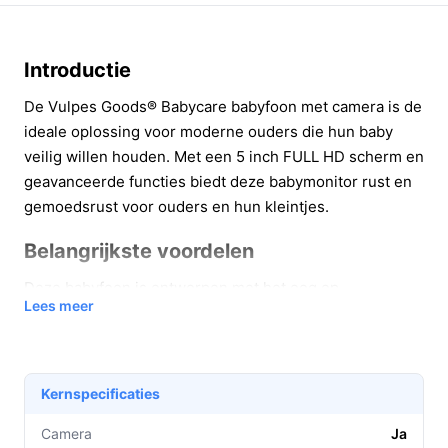
Introductie
De Vulpes Goods® Babycare babyfoon met camera is de
ideale oplossing voor moderne ouders die hun baby
veilig willen houden. Met een 5 inch FULL HD scherm en
geavanceerde functies biedt deze babymonitor rust en
gemoedsrust voor ouders en hun kleintjes.
Belangrijkste voordelen
Deze babyfoon is ontworpen met het oog op
Lees meer
gebruiksgemak en functionaliteit. Hier zijn enkele
belangrijke voordelen:
Uitstekende beeldkwaliteit:
Met het 5 inch HD
Kernspecificaties
LCD IPS kleurenscherm ervaar je haarscherpe
beelden. Dit zorgt ervoor dat je altijd een duidelijk
Camera
Ja