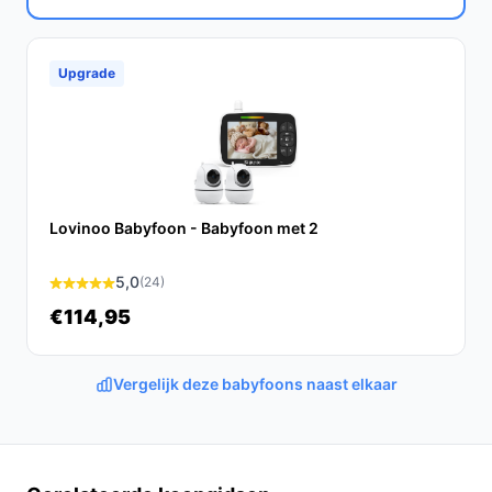
camera een uitstekende keuze voor ouders die op zoek
zijn naar een betrouwbare en gebruiksvriendelijke
babymonitor. Met zijn geavanceerde functies en
Upgrade
gebruiksgemak biedt het ouders de gemoedsrust die ze
nodig hebben.
Ontdek alle specificaties en vergelijk prijzen op
bestebabyfoonmetcamera.nl. Kies bewust wat perfect
past bij jouw behoeften!
Lovinoo Babyfoon - Babyfoon met 2
5,0
(24)
€114,95
Vergelijk deze babyfoons naast elkaar