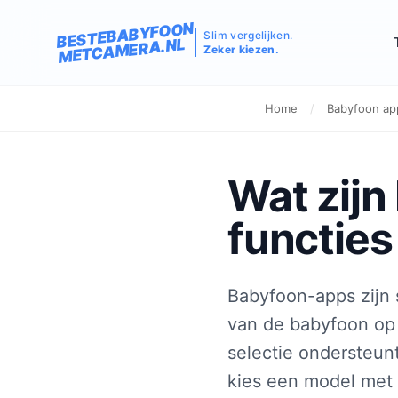
BESTEBABYFOON
Slim vergelijken.
METCAMERA.NL
Zeker kiezen.
Home
/
Babyfoon app
Wat zijn
functies
Babyfoon-apps zijn
van de babyfoon op 
selectie ondersteun
kies een model met 