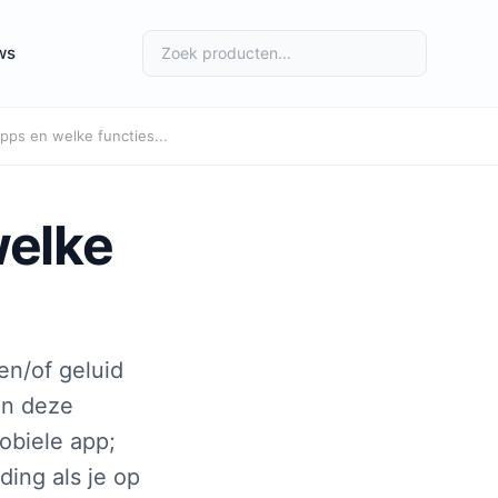
ws
pps en welke functies...
welke
n/of geluid
In deze
obiele app;
ing als je op