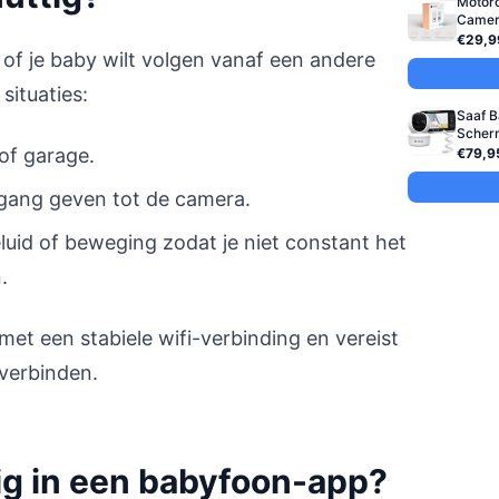
Motor
Came
€29,9
t of je baby wilt volgen vanaf een andere
situaties:
Saaf B
Scherm
 of garage.
€79,9
gang geven tot de camera.
eluid of beweging zodat je niet constant het
.
met een stabiele wifi-verbinding en vereist
 verbinden.
ig in een babyfoon-app?