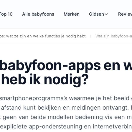
Top 10
Alle babyfoons
Merken
Gidsen
Revie
s: wat ze zijn en welke functies je nodig hebt
/
Wat zijn babyfoon-a
 babyfoon-apps en 
 heb ik nodig?
 smartphoneprogramma’s waarmee je het beeld e
afstand kunt bekijken en meldingen ontvangt. 
t geen van beide modellen bediening via een m
expliciete app-ondersteuning en internetverbind