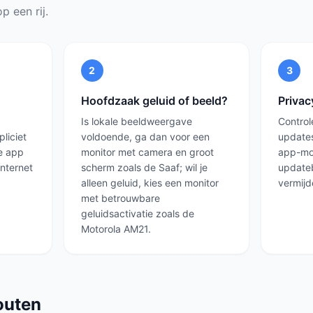
p een rij.
2
3
Hoofdzaak geluid of beeld?
Privac
Is lokale beeldweergave
Control
liciet
voldoende, ga dan voor een
updates
e app
monitor met camera en groot
app-mo
internet
scherm zoals de Saaf; wil je
updateb
alleen geluid, kies een monitor
vermijd
met betrouwbare
geluidsactivatie zoals de
Motorola AM21.
outen