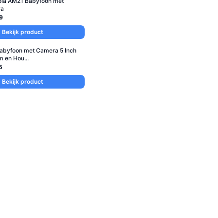
ola AM21 Babyfoon met
ra
9
Bekijk product
abyfoon met Camera 5 Inch
 en Hou...
5
Bekijk product