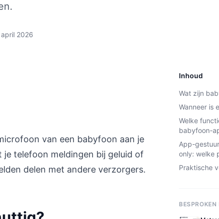
en.
 april 2026
Inhoud
Wat zijn ba
Wanneer is e
Welke functi
babyfoon-a
microfoon van een babyfoon aan je
App-gestuur
t je telefoon meldingen bij geluid of
only: welke p
Praktische 
elden delen met andere verzorgers.
BESPROKEN
uttig?