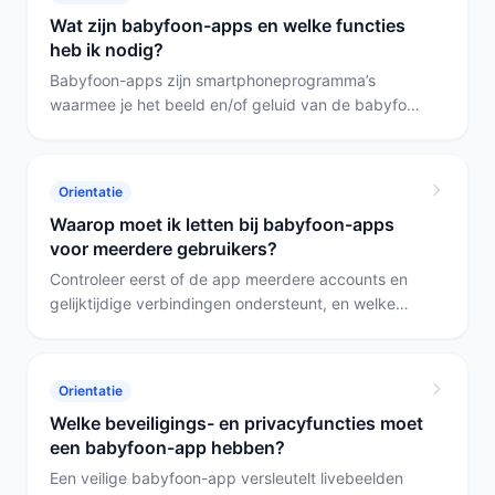
Wat zijn babyfoon-apps en welke functies
heb ik nodig?
Babyfoon-apps zijn smartphoneprogramma’s
waarmee je het beeld en/of geluid van de babyfoon
op afstand kunt bekijken en meldingen ontvangt. In
deze selectie ondersteunt geen van beide modellen
bediening via een mobiele app; kies een model met
Orientatie
expliciete app-ondersteuning en internetverbinding
Waarop moet ik letten bij babyfoon-apps
als je op afstand wilt meekijken.
voor meerdere gebruikers?
Controleer eerst of de app meerdere accounts en
gelijktijdige verbindingen ondersteunt, en welke
rechten elk account heeft (kijken, spreken,
instellingen). Als je geen mobiele app wilt gebruiken,
kies je een uitbreidbaar hardware-systeem zoals de
Orientatie
Saaf of de Motorola AM21, die volgens de
Welke beveiligings- en privacyfuncties moet
specificaties geen app-bediening nodig hebben.
een babyfoon-app hebben?
Een veilige babyfoon-app versleutelt livebeelden