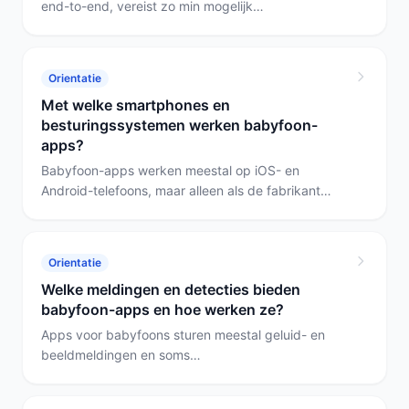
end-to-end, vereist zo min mogelijk
accountgegevens en laat je clouddeling uitzetten.
Overweeg ook apparaten zonder app: de Motorola
AM21 en de Saaf babyfoon werken zonder mobiele
Orientatie
app en verzamelen geen gebruikersdata, wat
Met welke smartphones en
privacy eenvoudiger maakt.
besturingssystemen werken babyfoon-
apps?
Babyfoon-apps werken meestal op iOS- en
Android-telefoons, maar alleen als de fabrikant
expliciet een app aanbiedt en die app geschikt is
voor jouw systeem. In deze selectie ondersteunen
de getoonde modellen geen mobiele app: de
Orientatie
Motorola AM21 vereist wifiverbinding maar heeft
Welke meldingen en detecties bieden
geen app, de Saaf 5-inch heeft camera en monitor
babyfoon-apps en hoe werken ze?
maar geen app.
Apps voor babyfoons sturen meestal geluid- en
beeldmeldingen en soms
temperatuurwaarschuwingen; ze analyseren audio
of video en geven een notificatie bij huilen,