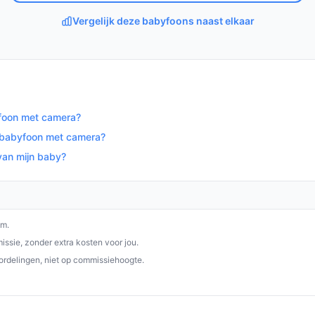
erpe beelden, een handige
re camera's te koppelen, is dit een slimme
Vergelijk deze babyfoons naast elkaar
op bestebabyfoonmetcamera.nl. Kies bewust
yfoon met camera?
e babyfoon met camera?
van mijn baby?
om.
ssie, zonder extra kosten voor jou.
ordelingen, niet op commissiehoogte.