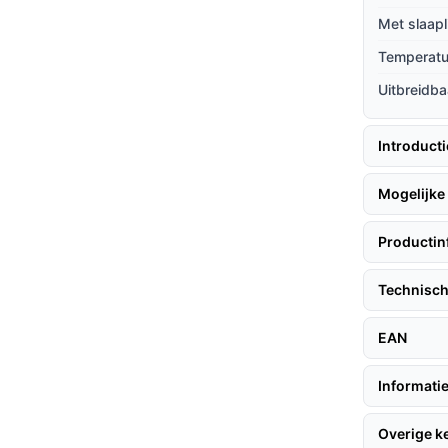
iden tot vier camera's, ideaal als je
Met slaapl
Temperat
en bediening maken het toegankelijk voor
Uitbreidba
Introduct
n, volg deze tips:
Mogelijke 
Productin
e babykamer. 2. Sluit de monitor aan op een
andse gebruiksaanwijzing voor het koppelen
Technisch
EAN
n beelden ziet als er beweging is, wat energie
Informatie
emperatuur in de gaten, zodat je ervoor
Overige 