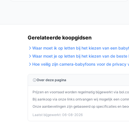
voor het bewaken van hun kinderen. Met haarsch
terugspreekfunctie en de mogelijkheid om meerde
keuze voor elke ouder.
Ontdek alle specificaties en vergelijk prijzen 
wat perfect past bij jouw behoeften!
Gerelateerde koopgidsen
Waar moet ik op letten bij het kiezen van een bab
Waar moet je op letten bij het kiezen van de best
Hoe veilig zijn camera-babyfoons voor de privacy 
Over deze pagina
Prijzen en voorraad worden regelmatig bijgewerkt via bol.c
Bij aankoop via onze links ontvangen wij mogelijk een commi
Onze aanbevelingen zijn gebaseerd op specificaties en beo
Laatst bijgewerkt: 06-08-2026