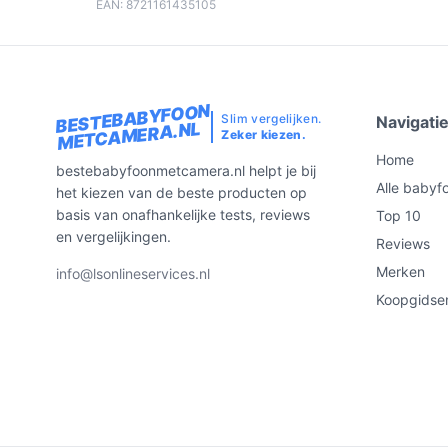
EAN: 8721161435105
BESTEBABYFOON
Slim vergelijken.
Navigati
METCAMERA.NL
Zeker kiezen.
Home
bestebabyfoonmetcamera.nl helpt je bij
Alle babyf
het kiezen van de beste producten op
basis van onafhankelijke tests, reviews
Top 10
en vergelijkingen.
Reviews
Merken
info@lsonlineservices.nl
Koopgidse