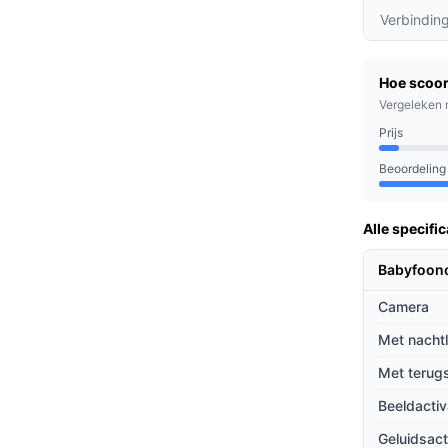
herm biedt een helder beeld, zowel overdag
Verbindin
stand met de terugspreekfunctie, ideaal voor
Hoe scoor
Vergeleken 
ids- en bewegingsdetectie schakelt het
Prijs
e bespaart en je batterijlevensduur verlengt.
Beoordeling
k zijn naar een betrouwbare en
Alle specific
e gaten te houden. Of je nu een pasgeborene
lle functionaliteiten die je nodig hebt voor
Babyfoon
Camera
ieven
Met nacht
Met terug
ichte van andere babyfoons?
Beeldactiv
oncurrenten werkt deze babyfoon zonder
e en storingsvrije ervaring.
Geluidsact