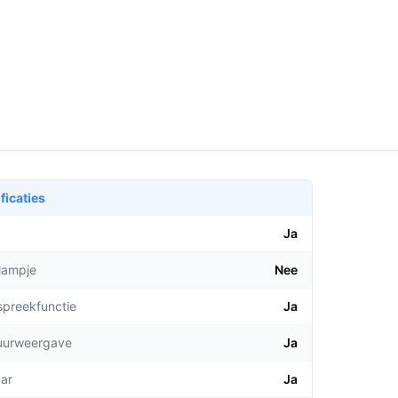
ficaties
Ja
lampje
Nee
spreekfunctie
Ja
uurweergave
Ja
aar
Ja