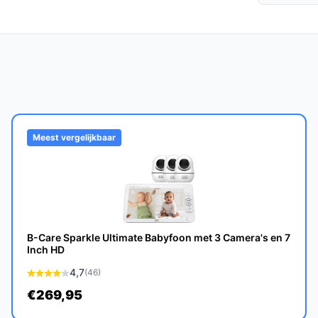
nsduur van minimaal 3 tot 5 jaar bij normaal
Meest vergelijkbaar
mera's, waardoor het ideaal is voor gezinnen
e babyfoons?
atie van gebruiksgemak, beeldkwaliteit en
B-Care Sparkle Ultimate Babyfoon met 3 Camera's en 7
n andere modellen in de markt.
Inch HD
4,7
(46)
€269,95
wbare en gebruiksvriendelijke oplossing