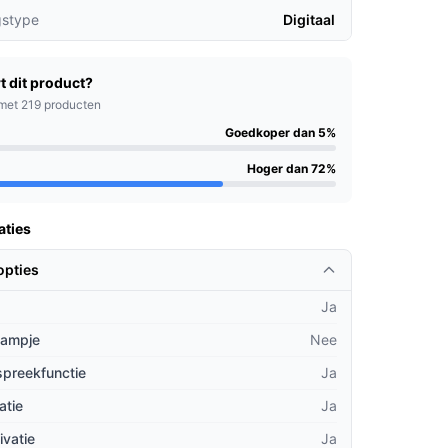
gstype
Digitaal
t dit product?
met 219 producten
Goedkoper dan 5%
Hoger dan 72%
aties
opties
Ja
lampje
Nee
spreekfunctie
Ja
atie
Ja
ivatie
Ja