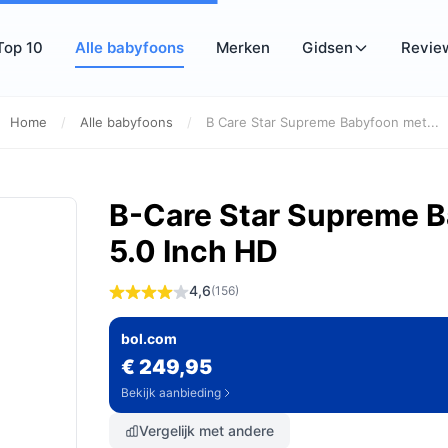
Top 10
Alle babyfoons
Merken
Gidsen
Revie
Home
/
Alle babyfoons
/
B Care Star Supreme Babyfoon met...
B-Care Star Supreme B
5.0 Inch HD
4,6
(156)
bol.com
€ 249,95
Bekijk aanbieding
Vergelijk met andere