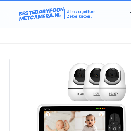
BESTEBABYFOON
Slim vergelijken.
METCAMERA.NL
Zeker kiezen.