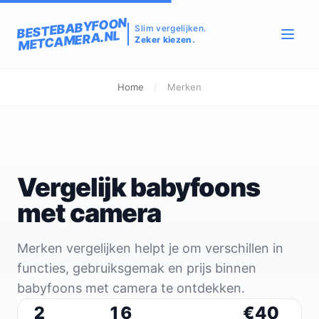
BESTEBABYFOON
Slim vergelijken.
METCAMERA.NL
Zeker kiezen.
Home
/
Merken
Vergelijk babyfoons
met camera
Merken vergelijken helpt je om verschillen in
functies, gebruiksgemak en prijs binnen
babyfoons met camera te ontdekken.
2
16
€40