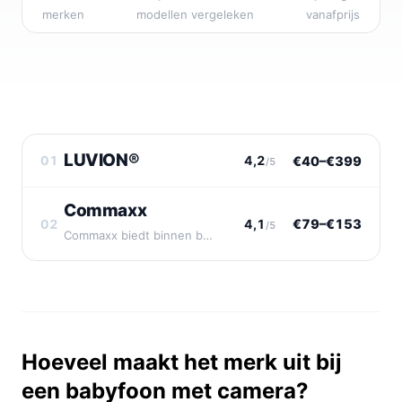
merken
modellen vergeleken
vanafprijs
LUVION®
01
4,2
€40–€399
/5
Commaxx
02
4,1
€79–€153
/5
Commaxx biedt binnen babyfoons met camera vier betaalbare modellen.
Hoeveel maakt het merk uit bij
een babyfoon met camera?