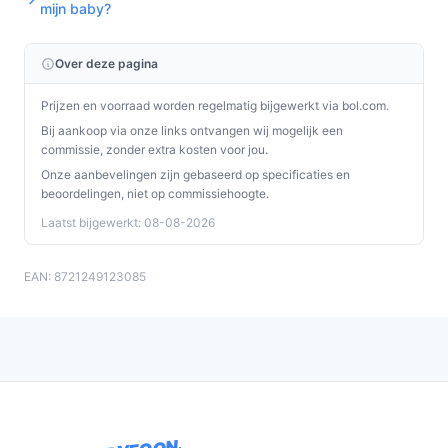
je handen vrij te hebben terwijl je jouw baby in de gaten
mijn baby?
houdt. Deze houder is een betrouwbare keuze voor elke
ouder.
Over deze pagina
Ontdek alle specificaties en vergelijk prijzen op
Prijzen en voorraad worden regelmatig bijgewerkt via bol.com.
bestebabyfoonmetcamera.nl. Kies bewust wat perfect
Bij aankoop via onze links ontvangen wij mogelijk een
past bij jouw behoeften!
commissie, zonder extra kosten voor jou.
Onze aanbevelingen zijn gebaseerd op specificaties en
beoordelingen, niet op commissiehoogte.
Laatst bijgewerkt: 08-08-2026
EAN: 8721249123085