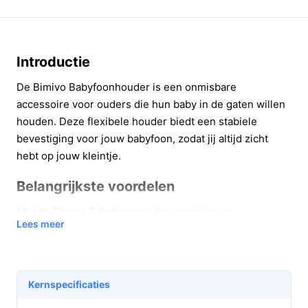
Introductie
De Bimivo Babyfoonhouder is een onmisbare
accessoire voor ouders die hun baby in de gaten willen
houden. Deze flexibele houder biedt een stabiele
bevestiging voor jouw babyfoon, zodat jij altijd zicht
hebt op jouw kleintje.
Belangrijkste voordelen
Met de Bimivo Babyfoonhouder geniet je van
Lees meer
verschillende voordelen die het ouderschap makkelijker
maken:
Flexibele installatie: Bevestig de houder eenvoudig
Kernspecificaties
aan de rand van de wieg of het ledikant, waardoor
je altijd de perfecte kijkhoek hebt.