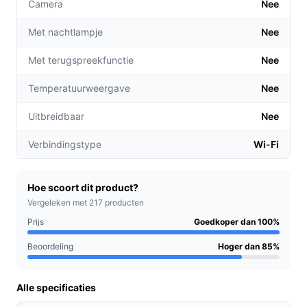
Camera
Nee
Handen vrij: Terwijl je baby slaapt, kun jij je
Met nachtlampje
Nee
bezigheden in huis voortzetten zonder constant te
controleren of alles goed gaat.
Met terugspreekfunctie
Nee
Stevige constructie: Gemaakt van duurzaam
metaal, waardoor de houder stevig op zijn plek
Temperatuurweergave
Nee
blijft zitten, zelfs als je je babyfoon regelmatig
Uitbreidbaar
Nee
verplaatst.
Verbindingstype
Wi-Fi
Voor welke doelgroep?
De Bimivo Babyfoonhouder is ideaal voor ouders,
verzorgers en grootouders die een betrouwbare manier
Hoe scoort dit product?
zoeken om hun kind in de gaten te houden. Het biedt
Vergeleken met 217 producten
gemak voor drukke ouders die multitasken tijdens het
Prijs
Goedkoper dan 100%
verzorgen van hun kleintje.
Beoordeling
Hoger dan 85%
Praktische voordelen t.o.v. alternatieven
Alle specificaties
Deze babyfoonhouder onderscheidt zich van andere