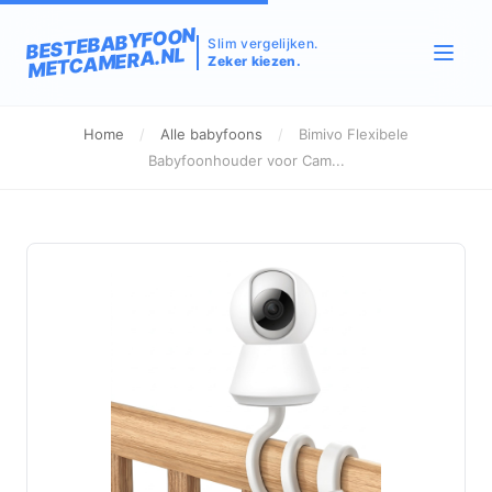
BESTEBABYFOON
Slim vergelijken.
METCAMERA.NL
Zeker kiezen.
Home
/
Alle babyfoons
/
Bimivo Flexibele
Babyfoonhouder voor Cam...