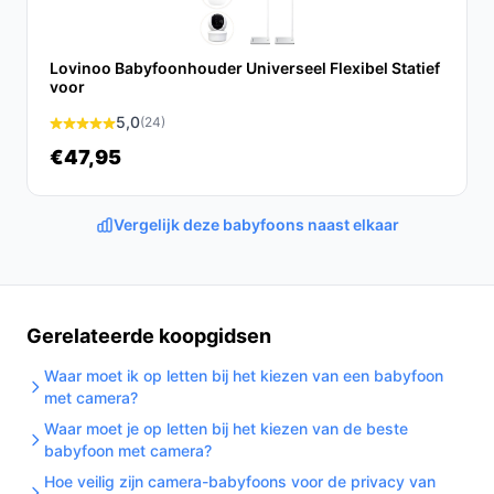
jaren, afhankelijk van het gebruik.
Lovinoo Babyfoonhouder Universeel Flexibel Statief
Is dit geschikt voor alle babyfoons?
voor
Deze houder is specifiek ontworpen voor babyfoons
5,0
(24)
met een schroefdraadaansluiting. Controleer jouw
€47,95
babyfoon voordat je de houder aanschaft.
Wat zijn de belangrijkste verschillen met andere
Vergelijk deze babyfoons naast elkaar
houders?
In vergelijking met andere houders, biedt de Bimivo
Babyfoonhouder een stevigere bevestiging, een
flexibele kijkhoek en is hij speciaal ontworpen voor
Gerelateerde koopgidsen
babyfoons met een schroefdraadaansluiting.
Waar moet ik op letten bij het kiezen van een babyfoon
Conclusie
met camera?
Waar moet je op letten bij het kiezen van de beste
Met de Bimivo Babyfoonhouder maak je het leven als
babyfoon met camera?
ouder een stuk eenvoudiger. Geniet van de vrijheid om
Hoe veilig zijn camera-babyfoons voor de privacy van