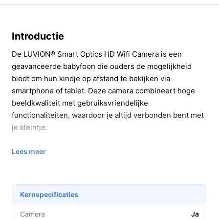
Introductie
De LUVION® Smart Optics HD Wifi Camera is een
geavanceerde babyfoon die ouders de mogelijkheid
biedt om hun kindje op afstand te bekijken via
smartphone of tablet. Deze camera combineert hoge
beeldkwaliteit met gebruiksvriendelijke
functionaliteiten, waardoor je altijd verbonden bent met
je kleintje.
Belangrijkste voordelen
Lees meer
Met de LUVION® Smart Optics geniet je van
verschillende praktische voordelen:
Kernspecificaties
Volledige controle:
Dankzij de app kun je de
camera op afstand draaien en kantelen, zodat je
Camera
Ja