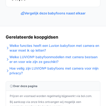
biedt deze camera gemoedsrust en controle, waar je
ook bent.
Vergelijk deze babyfoons naast elkaar
Ontdek alle specificaties en vergelijk prijzen op
bestebabyfoonmetcamera.nl. Kies bewust wat perfect
past bij jouw behoeften!
Gerelateerde koopgidsen
Welke functies heeft een Luvion babyfoon met camera en
waar moet ik op letten?
Welke LUVION® babyfoonmodellen met camera bestaan
er en voor wie zijn ze geschikt?
Hoe veilig zijn LUVION® babyfoons met camera voor mijn
privacy?
Over deze pagina
Prijzen en voorraad worden regelmatig bijgewerkt via bol.com.
Bij aankoop via onze links ontvangen wij mogelijk een