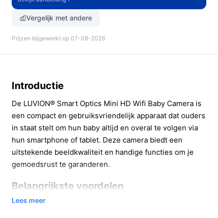
Vergelijk met andere
Prijzen bijgewerkt op 07-08-2026
Introductie
De LUVION® Smart Optics Mini HD Wifi Baby Camera is
een compact en gebruiksvriendelijk apparaat dat ouders
in staat stelt om hun baby altijd en overal te volgen via
hun smartphone of tablet. Deze camera biedt een
uitstekende beeldkwaliteit en handige functies om je
gemoedsrust te garanderen.
Belangrijkste voordelen
Lees meer
Met de LUVION® Smart Optics Mini HD Wifi Baby
Camera profiteer je van talrijke voordelen die het leven