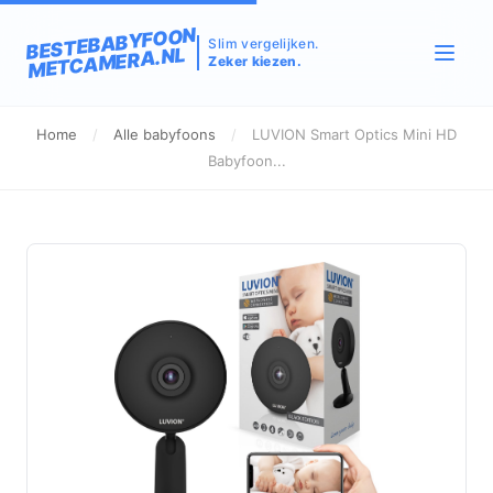
BESTEBABYFOON
Slim vergelijken.
METCAMERA.NL
Zeker kiezen.
Home
/
Alle babyfoons
/
LUVION Smart Optics Mini HD
Babyfoon...