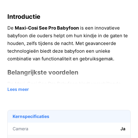
Introductie
De
Maxi-Cosi See Pro Babyfoon
is een innovatieve
babyfoon die ouders helpt om hun kindje in de gaten te
houden, zelfs tijdens de nacht. Met geavanceerde
technologieën biedt deze babyfoon een unieke
combinatie van functionaliteit en gebruiksgemak.
Belangrijkste voordelen
De Maxi-Cosi See Pro Babyfoon biedt verschillende
Lees meer
voordelen die het leven van ouders een stuk
gemakkelijker maken:
CryAssist-technologie:
Deze functie detecteert
Kernspecificaties
het gehuil van je baby en analyseert het om te
begrijpen wat er aan de hand is. Dit helpt ouders
Camera
Ja
om sneller in te spelen op de behoeften van hun