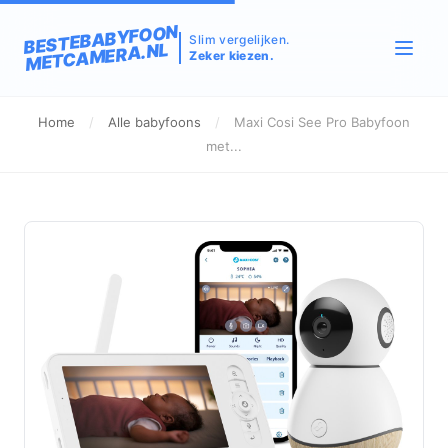
BESTEBABYFOON
Slim vergelijken.
METCAMERA.NL
Zeker kiezen.
Home
/
Alle babyfoons
/
Maxi Cosi See Pro Babyfoon
met...