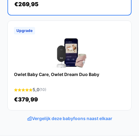
€269,95
Conclusie
De Maxi-Cosi See Pro Babyfoon is een uitstekende
keuze voor ouders die op zoek zijn naar een
Upgrade
betrouwbare en slimme manier om hun baby te
monitoren. Met zijn innovatieve functies en
gebruiksgemak biedt deze babyfoon een waardevolle
aanvulling op de babyuitzet.
Ontdek alle specificaties en vergelijk prijzen op
Owlet Baby Care, Owlet Dream Duo Baby
bestebabyfoonmetcamera.nl. Kies bewust wat perfect
past bij jouw behoeften!
5,0
(10)
€379,99
Vergelijk deze babyfoons naast elkaar