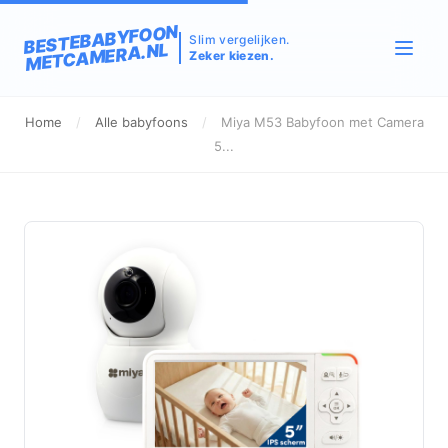
BESTEBABYFOON
Slim vergelijken.
METCAMERA.NL
Zeker kiezen.
Home
/
Alle babyfoons
/
Miya M53 Babyfoon met Camera
5...