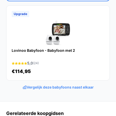
bestebabyfoonmetcamera.nl. Kies bewust wat perfect
past bij jouw behoeften!
Upgrade
Lovinoo Babyfoon - Babyfoon met 2
5,0
(24)
€114,95
Vergelijk deze babyfoons naast elkaar
Gerelateerde koopgidsen