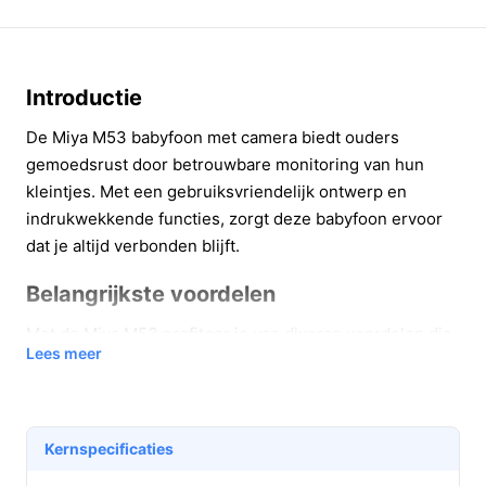
Introductie
De Miya M53 babyfoon met camera biedt ouders
gemoedsrust door betrouwbare monitoring van hun
kleintjes. Met een gebruiksvriendelijk ontwerp en
indrukwekkende functies, zorgt deze babyfoon ervoor
dat je altijd verbonden blijft.
Belangrijkste voordelen
Met de Miya M53 profiteer je van diverse voordelen die
Lees meer
het leven als ouder gemakkelijker maken:
Heldere beelden op een 5 inch IPS scherm,
waardoor je altijd een scherp beeld hebt van je
Kernspecificaties
baby, ongeacht de hoek.