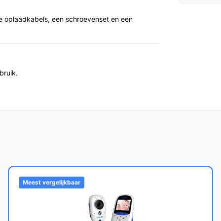
ee oplaadkabels, een schroevenset en een
en.
eid van de monitor, batterijduur en
n monitor en oplaadkabels.
bruik.
rdere kamers wilt monitoren: dit systeem is
s de productinformatie.
tzichtsfunctie en beeldkwaliteit. In de
tzichtondersteuning genoemd; exacte
rd in de korte specificaties, dus kijk hiernaar
n onderhoud.
Meest vergelijkbaar
 voor het beste overzicht.
eik van je wifi of de draadloze link staan;