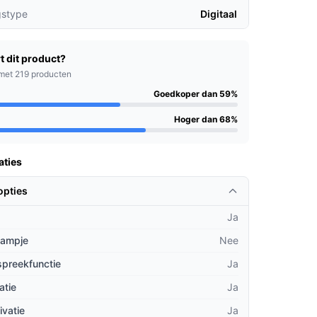
gstype
Digitaal
t dit product?
met 219 producten
Goedkoper dan 59%
Hoger dan 68%
aties
opties
Ja
lampje
Nee
spreekfunctie
Ja
atie
Ja
ivatie
Ja