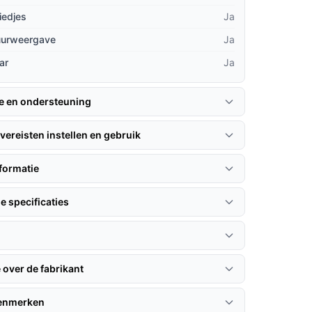
iedjes
Ja
uurweergave
Ja
ar
Ja
ie en ondersteuning
vereisten instellen en gebruik
formatie
e specificaties
 over de fabrikant
kenmerken