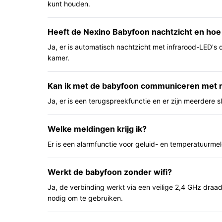
kunt houden.
Voordelen toegelicht vanuit dagelijks gebruik.
Beeld en geluid op één draagbare monitor: h
Heeft de Nexino Babyfoon nachtzicht en hoe
of meerdere personen de monitor willen del
Ja, er is automatisch nachtzicht met infrarood-LED's 
Terugspreekfunctie en slaapliedjes: je kunt 
kamer.
ondersteunen zonder naar de kamer te lope
Temperatuurweergave en beeld/geluidsactiva
Kan ik met de babyfoon communiceren met mi
en waarschuwingen bij geluid of beweging.
Ja, er is een terugspreekfunctie en er zijn meerdere s
Voor wie is dit geschikt?
Welke meldingen krijg ik?
Geschikt voor ouders die een complete set met l
die meerdere kamers willen bewaken (uitbreidbaar
Er is een alarmfunctie voor geluid- en temperatuurme
waarde hechten aan terugspreekfunctie en slaapl
Werkt de babyfoon zonder wifi?
Voor wie is dit minder geschikt?
Ja, de verbinding werkt via een veilige 2,4 GHz draadl
Als je een babyfoon met ingebouwd nachtlampje no
nodig om te gebruiken.
geen nachtlampje). Als je specifieke eisen hebt a
cloud‑toegang, controleer die details in de officië