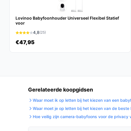
verificatie van bereik is belangrijk.
Gebruik de meegeleverde schroevenset voor
Lovinoo Babyfoonhouder Universeel Flexibel Statief
plank wilt zetten.
voor
Controleer regelmatig de temperatuurweergav
4,8
(25)
vertrouwen voor kamercontrole.
Houd oplaadkabels binnen bereik en laad de
€47,95
(verpakkingsinhoud bevat 2x oplaadkabel).
Installatie & eerste gebruik
Hoofdlijnen: plaats camera, verbind monitor, contr
Monteer of zet de camera op de gewenste plek 
camera en monitor aan en koppel ze volgens de ha
Gerelateerde koopgidsen
beeldactivatie en geluidsactivatie werken en of
Waar moet ik op letten bij het kiezen van een bab
toont.
Waar moet je op letten bij het kiezen van de best
Concrete checks voor de handleiding/specs:
Hoe veilig zijn camera-babyfoons voor de privacy 
Check in de handleiding of de koppeling tus