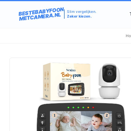
BESTEBABYFOON
Slim vergelijken.
METCAMERA.NL
Zeker kiezen.
H