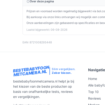
Over deze pagina
netwerk verloopt.
Controleer in de specificaties het maximale 
Prijzen en voorraad worden regelmatig bijgewerkt via bol.c
limieten (productinformatie vermeldt uitbreid
Bij aankoop via onze links ontvangen wij mogelijk een commi
Onze aanbevelingen zijn gebaseerd op specificaties en beo
Specificaties in mensentaal
Laatst bijgewerkt: 06-08-2026
Camera:
er zit minimaal één camera bij de se
Met nachtlampje:
nee — er is geen ingebou
EAN: 8721008293448
Met terugspreekfunctie:
je kunt via de mon
of te kalmeren.
Beeldactivatie & geluidactivatie:
de monitor
beeld tonen of waarschuwingen activeren.
BESTEBABYFOON
Slim vergelijken.
Navigati
METCAMERA.NL
Met slaapliedjes:
meerdere slaapliedjes zijn
Zeker kiezen.
Temperatuurweergave:
de camera geeft de
Home
bestebabyfoonmetcamera.nl helpt je bij
handig voor controle van de slaapomgeving.
Alle babyf
het kiezen van de beste producten op
Uitbreidbaar:
je kunt later extra camera’s 
basis van onafhankelijke tests, reviews
Top 10
aantal en compatibiliteit).
en vergelijkingen.
Reviews
Garantie en reparatie:
fabrieksgarantie is 1 j
Merken