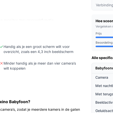
Verbindin
se monitor, terugspreekfunctie,
Hoe scoor
ere camera’s.
Vergeleken 
 nodig hebt (dit product heeft geen
Prijs
Beoordeling
icaties bereik, beeldresolutie en
Handig als je een groot scherm wilt voor
overzicht, zoals een 4,3 inch beeldscherm
y) als die belangrijk voor je zijn.
Alle specific
Minder handig als je meer dan vier camera’s
Babyfoon
wilt koppelen
camera uit de doos. De camera levert live
Camera
tuurinformatie van de kamer weer. Je kunt via
preekfunctie en slaapliedjes afspelen. De
Met nacht
dat je monitor kan reageren op beweging of
Met terug
tra camera’s wilt toevoegen.
exino Babyfoon?
Beeldactiv
 camera’s, zodat je meerdere kamers in de gaten
Geluidsact