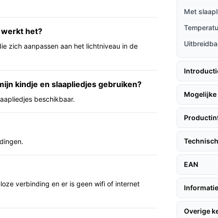
Met slaapl
Temperat
andig als je geen smartphone wilt gebruiken
 werkt het?
en.
Uitbreidba
die zich aanpassen aan het lichtniveau in de
snel troosten of een slaaproutine
n.
Introduct
tie: helpt zicht te houden op kamercondities
jn kindje en slaapliedjes gebruiken?
Mogelijke 
laapliedjes beschikbaar.
Productin
osse monitor en camera willen, voor mensen
 tot extra camera’s) en voor gebruikers die
Technisch
ldingen.
iedjes.
EAN
oze verbinding en er is geen wifi of internet
dig hebt, is dit model niet passend (spec:
Informatie
an beeldresolutie, draadloze bereik of
Overige 
le specificaties voordat je koopt.