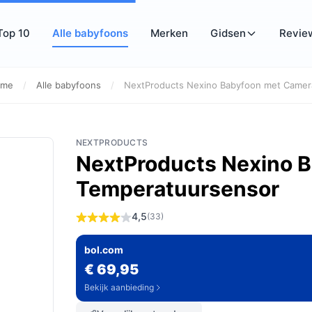
Top 10
Alle babyfoons
Merken
Gidsen
Revie
ome
/
Alle babyfoons
/
NextProducts Nexino Babyfoon met Camera
NEXTPRODUCTS
NextProducts Nexino 
Temperatuursensor
4,5
(33)
bol.com
€ 69,95
Bekijk aanbieding