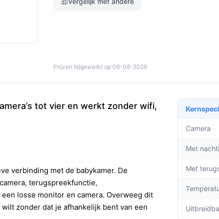
Vergelijk met andere
Prijzen bijgewerkt op 06-08-2026
mera’s tot vier en werkt zonder wifi,
Kernspeci
Camera
Met nacht
Met terug
eve verbinding met de babykamer. De
camera, terugspreekfunctie,
Temperat
t een losse monitor en camera. Overweeg dit
wilt zonder dat je afhankelijk bent van een
Uitbreidb