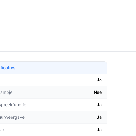
ficaties
Ja
lampje
Nee
spreekfunctie
Ja
uurweergave
Ja
aar
Ja