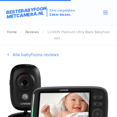
BESTEBABYFOON
Slim vergelijken.
METCAMERA.NL
Zeker kiezen.
Home
/
Reviews
/
LUVION Platinum Ultra Black Babyfoon
met...
Alle babyfoons reviews