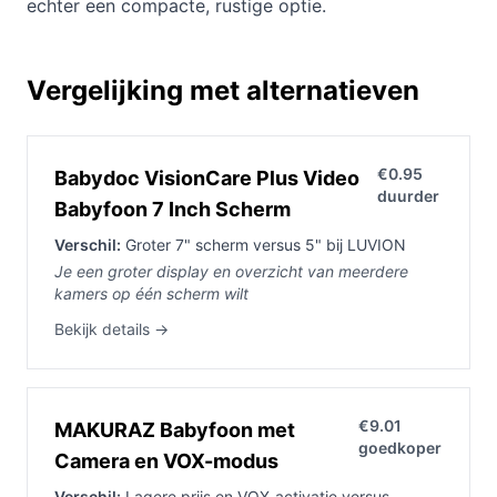
echter een compacte, rustige optie.
Vergelijking met alternatieven
€0.95
Babydoc VisionCare Plus Video
duurder
Babyfoon 7 Inch Scherm
Verschil:
Groter 7" scherm versus 5" bij LUVION
Je een groter display en overzicht van meerdere
kamers op één scherm wilt
Bekijk details →
€9.01
MAKURAZ Babyfoon met
goedkoper
Camera en VOX-modus
Verschil:
Lagere prijs en VOX-activatie versus