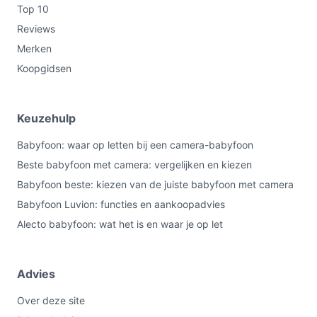
Top 10
Wat is de belangrijkste afweging bij dit type product?
Reviews
De trade‑off is mobiliteit versus permanente stroom:
Merken
een accu‑monitor biedt flexibiliteit maar heeft beperkte
Koopgidsen
gebruiksduur; vaste modellen hebben doorgaans
ononderbroken stroom maar minder
verplaatsingsvrijheid. Kies op basis van hoe en waar je
Keuzehulp
de monitor het meest gebruikt.
Babyfoon: waar op letten bij een camera-babyfoon
Conclusie
Beste babyfoon met camera: vergelijken en kiezen
Babyfoon beste: kiezen van de juiste babyfoon met camera
De eufy Babyfoon C10 is geschikt als je een hogere
Babyfoon Luvion: functies en aankoopadvies
beeldkwaliteit (2K), pan & tilt‑controle, nachtzicht en een
draagbare monitor met tot 12 uur batterij zoekt. Minder
Alecto babyfoon: wat het is en waar je op let
geschikt als je een ingebouwd nachtlampje of
slaapliedjes nodig hebt of als beeldactivatie een eis is.
Advies
Belangrijkste check: beslis of je de hybride lokale/online
verbinding en uitbreidbaarheid wilt.
Over deze site