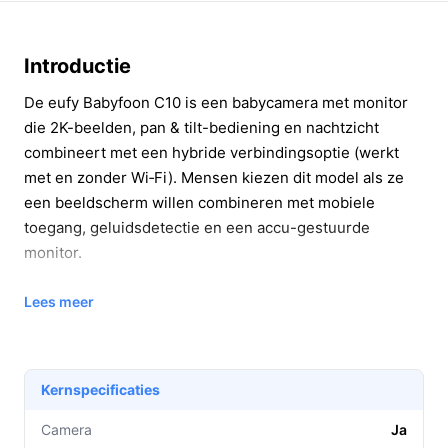
Introductie
De eufy Babyfoon C10 is een babycamera met monitor
die 2K-beelden, pan & tilt-bediening en nachtzicht
combineert met een hybride verbindingsoptie (werkt
met en zonder Wi‑Fi). Mensen kiezen dit model als ze
een beeldscherm willen combineren met mobiele
toegang, geluidsdetectie en een accu-gestuurde
monitor.
In 20 seconden beslissen
Lees meer
Kopen als:
je wilt een 2K-camera met pan & tilt,
nachtzicht, tweewegspreken en een monitor met
tot 12 uur batterijduur.
Kernspecificaties
Niet kopen als:
je per se een ingebouwd
Camera
Ja
nachtlampje of slaapliedjes nodig hebt, of je wilt