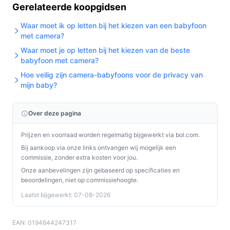
Concrete checks voor de handleiding/specs:
Gerelateerde koopgidsen
Controleer of je lokaal wilt werken zonder Wi‑Fi of
Waar moet ik op letten bij het kiezen van een babyfoon
juist toegang op afstand; lees de stappen voor
met camera?
beide modi in de handleiding.
Waar moet je op letten bij het kiezen van de beste
Controleer of SD‑kaartondersteuning en
babyfoon met camera?
uitbreidingsmogelijkheden voor extra camera’s
Hoe veilig zijn camera-babyfoons voor de privacy van
aansluiten bij je wensen (de camera is uitbreidbaar
mijn baby?
en opnames kunnen lokaal worden opgeslagen;
een SD‑kaart wordt niet altijd meegeleverd).
Over deze pagina
Specificaties in mensentaal
Prijzen en voorraad worden regelmatig bijgewerkt via bol.com.
Bij aankoop via onze links ontvangen wij mogelijk een
2K HD:
scherpere beelden dan standaard HD —
commissie, zonder extra kosten voor jou.
handig om details te zien op het 4,5" scherm.
Onze aanbevelingen zijn gebaseerd op specificaties en
4,5" scherm:
compact monitorformaat; makkelijk
beoordelingen, niet op commissiehoogte.
mee te nemen in huis maar kleiner dan grotere
Laatst bijgewerkt: 07-08-2026
vaste monitors.
12 Uur batterij:
monitor werkt op accu tot de
EAN: 0194644247317
opgegeven tijd, waardoor je hem draadloos kunt