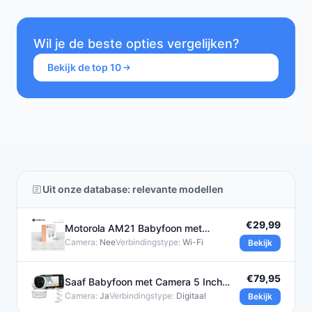
Wil je de beste opties vergelijken?
Bekijk de top 10
Uit onze database: relevante modellen
€29,99
Motorola AM21 Babyfoon met
Camera
Camera:
Nee
Verbindingstype:
Wi-Fi
Bekijk
€79,95
Saaf Babyfoon met Camera 5 Inch
Scherm en Houder
Camera:
Ja
Verbindingstype:
Digitaal
Bekijk