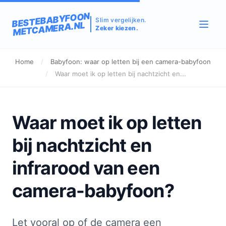
BESTEBABYFOON
Slim vergelijken.
METCAMERA.NL
Zeker kiezen.
Home
/
Babyfoon: waar op letten bij een camera-babyfoon
/
Waar moet ik op letten bij nachtzicht en...
Waar moet ik op letten
bij nachtzicht en
infrarood van een
camera-babyfoon?
Let vooral op of de camera een