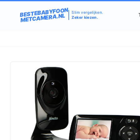
BESTEBABYFOON
Slim vergelijken.
METCAMERA.NL
Zeker kiezen.