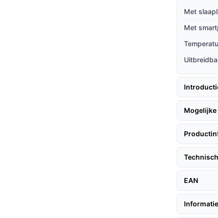
veert automatisch zodra je baby geluid maakt,
Met slaapl
dsrust.
Met smart
biedt een overzichtelijk beeld en is
Temperat
 toegankelijk maakt.
Uitbreidba
lgen hier enkele tips:
Introduct
Mogelijke 
 op het bedje van je kindje.
aden voor gebruik.
Productin
ng voor het instellen van de verbinding.
Technisch
EAN
, zodat je ook in het donker goed kunt zien
Informatie
in de kinderkamer in de gaten, wat