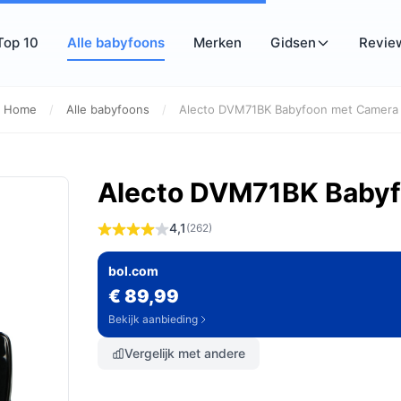
Top 10
Alle babyfoons
Merken
Gidsen
Revie
Home
/
Alle babyfoons
/
Alecto DVM71BK Babyfoon met Camera
Alecto DVM71BK Baby
4,1
(262)
bol.com
€ 89,99
Bekijk aanbieding
Vergelijk met andere