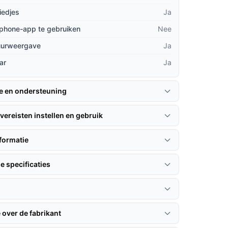
iedjes
Ja
phone-app te gebruiken
Nee
uurweergave
Ja
ar
Ja
ie en ondersteuning
vereisten instellen en gebruik
formatie
e specificaties
 over de fabrikant