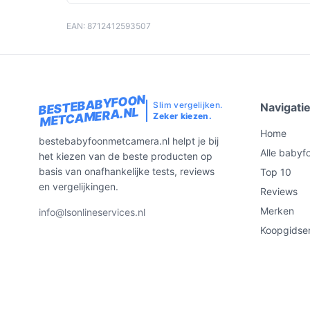
EAN: 8712412593507
BESTEBABYFOON
Slim vergelijken.
Navigati
METCAMERA.NL
Zeker kiezen.
Home
bestebabyfoonmetcamera.nl helpt je bij
Alle babyf
het kiezen van de beste producten op
basis van onafhankelijke tests, reviews
Top 10
en vergelijkingen.
Reviews
Merken
info@lsonlineservices.nl
Koopgidse