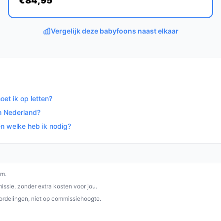
€84,95
itstekende keuze voor ouders die op zoek
 oplossing. Met zijn veelzijdige functies en
nodig hebt om je kindje veilig in de gaten te
Vergelijk deze babyfoons naast elkaar
op bestebabyfoonmetcamera.nl. Kies bewust
et ik op letten?
n Nederland?
n welke heb ik nodig?
om.
ssie, zonder extra kosten voor jou.
ordelingen, niet op commissiehoogte.