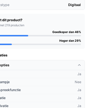
gstype
Digitaal
t dit product?
met 219 producten
Goedkoper dan 46%
Hoger dan 29%
aties
opties
Ja
lampje
Nee
spreekfunctie
Ja
atie
Ja
ivatie
Ja