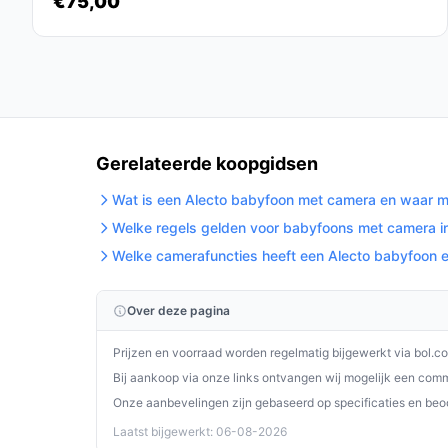
€75,00
De Alecto DVM71BK babyfoon met camera is een u
zijn naar een betrouwbare en gebruiksvriendelijke
uitbreidbaarheid biedt deze babyfoon alles wat je 
houden.
Ontdek alle specificaties en vergelijk prijzen 
wat perfect past bij jouw behoeften!
Gerelateerde koopgidsen
Wat is een Alecto babyfoon met camera en waar mo
Welke regels gelden voor babyfoons met camera i
Welke camerafuncties heeft een Alecto babyfoon e
Over deze pagina
Prijzen en voorraad worden regelmatig bijgewerkt via bol.c
Bij aankoop via onze links ontvangen wij mogelijk een commi
Onze aanbevelingen zijn gebaseerd op specificaties en beo
Laatst bijgewerkt: 06-08-2026