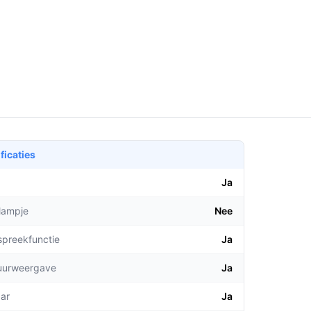
ficaties
Ja
lampje
Nee
spreekfunctie
Ja
uurweergave
Ja
aar
Ja