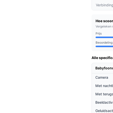
n duidelijke verbinding met je kindje, zowel
Verbindin
met je baby, zing een slaapliedje of geef
Hoe scoor
ndere kamer.
Vergeleken 
n, ideaal voor gezinnen met meerdere kinderen
Prijs
imtes wilt gebruiken.
Beoordeling
 die op zoek zijn naar een betrouwbare en
Alle specific
k huishouden hebt met meerdere kinderen of
t, deze babyfoon past bij jouw situatie.
Babyfoon
Camera
ieven
Met nacht
jking met andere babyfoons op de markt?
Met terug
ing tot veel andere modellen biedt deze
Beeldactiv
waardoor je altijd je kindje kunt horen en
Geluidsact