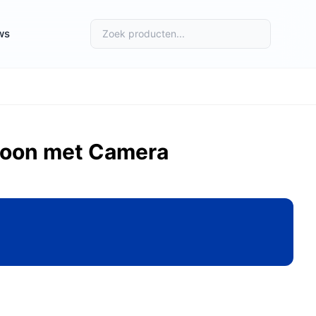
ws
foon met Camera