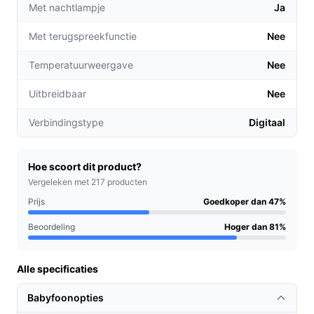
Met nachtlampje
Ja
infrarood LED's kun je je baby ook in het donker
zien, wat ideaal is voor 's nachts toezicht houden
Met terugspreekfunctie
Nee
zonder het licht aan te doen.
**Eenvoudige bediening**: Met een
Temperatuurweergave
Nee
gebruiksvriendelijke interface is het instellen en
Uitbreidbaar
Nee
bedienen van de babyfoon een fluitje van een cent.
Geen technische kennis vereist!
Verbindingstype
Digitaal
Voor welke doelgroep?
Deze babyfoon is perfect voor ouders met jonge
Hoe scoort dit product?
kinderen die behoefte hebben aan een betrouwbare
Vergeleken met 217 producten
manier om hun kleintje in de gaten te houden. Ook
Prijs
Goedkoper dan 47%
ideaal voor ouders die meerdere kinderen hebben en
Beoordeling
Hoger dan 81%
een flexibele oplossing zoeken door de mogelijkheid
om tot 4 camera's aan te sluiten.
Alle specificaties
Praktische voordelen t.o.v. alternatieven
Babyfoonopties
De Lovinoo Babyfoon onderscheidt zich van andere