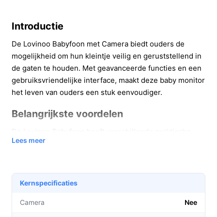
Introductie
De Lovinoo Babyfoon met Camera biedt ouders de
mogelijkheid om hun kleintje veilig en geruststellend in
de gaten te houden. Met geavanceerde functies en een
gebruiksvriendelijke interface, maakt deze baby monitor
het leven van ouders een stuk eenvoudiger.
Belangrijkste voordelen
De Lovinoo Babyfoon heeft verschillende praktische
Lees meer
voordelen die het een onmisbare tool maken voor elke
ouder:
**Duidelijke beeldkwaliteit**: Dankzij het 4.3 inch
Kernspecificaties
scherm geniet je van haarscherpe beelden,
waardoor je altijd goed zicht hebt op je baby.
Camera
Nee
**Nachtzichtfunctie**: Dankzij de automatische