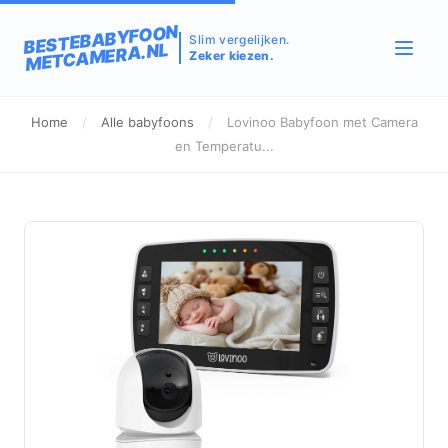
BESTEBABYFOON
Slim vergelijken.
METCAMERA.NL
Zeker kiezen.
Home
/
Alle babyfoons
/
Lovinoo Babyfoon met Camera
en Temperatu...