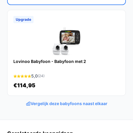
De Lovinoo Babyfoon met Camera is een uitstekende
keuze voor ouders die op zoek zijn naar een
betrouwbare en gebruiksvriendelijke baby monitor. Met
Upgrade
zijn scherpe beeldkwaliteit, nachtzicht en
uitbreidbaarheid, biedt deze babyfoon alles wat je nodig
hebt om je kleintje veilig en gerust te houden.
Ontdek alle specificaties en vergelijk prijzen op
bestebabyfoonmetcamera.nl. Kies bewust wat perfect
Lovinoo Babyfoon - Babyfoon met 2
past bij jouw behoeften!
5,0
(24)
€114,95
Vergelijk deze babyfoons naast elkaar