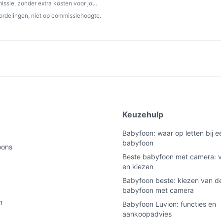
meegeleverd.
ssie, zonder extra kosten voor jou.
ordelingen, niet op commissiehoogte.
dellen; handig voor meer detail bij live-
gkaart meegeleverd; controleer of je opslag
 5 GHz netwerken, wat flexibiliteit geeft bij
e
Keuzehulp
Babyfoon: waar op letten bij 
babyfoon
uik / dagelijks gebruik?
oons
Beste babyfoon met camera: v
 monitoren. Let op: controleer wifi-omgeving
en kiezen
aart meegeleverd) om te bepalen of het past
Babyfoon beste: kiezen van de
babyfoon met camera
n
Babyfoon Luvion: functies en
aankoopadvies