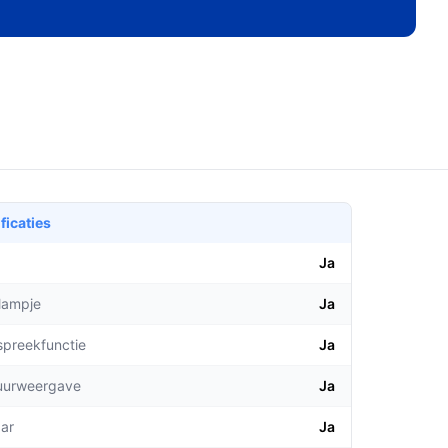
ficaties
Ja
lampje
Ja
spreekfunctie
Ja
uurweergave
Ja
aar
Ja