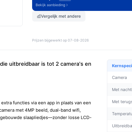
Bekijk aanbieding
Vergelijk met andere
Prijzen bijgewerkt op 07-08-2026
ie uitbreidbaar is tot 2 camera's en
Kernspeci
Camera
Met nacht
Met terug
extra functies via een app in plaats van een
-camera met 4MP beeld, dual-band wifi,
Temperat
ingebouwde slaapliedjes—zonder losse LCD-
Uitbreidb