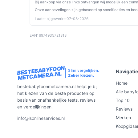
cloudopties), want er wordt geen SD-kaart 
Bij aankoop via onze links ontvangen wij mogelijk een commi
Onze aanbevelingen zijn gebaseerd op specificaties en beo
Specificaties in mensentaal
Laatst bijgewerkt: 07-08-2026
4MP:
hogere beeldresolutie dan veel basismo
weergave in de app.
EAN: 6974935721818
Zonder SD Kaart:
er wordt geen lokale opsla
via cloud of eigen SD wilt gebruiken.
Dual Band Wifi:
ondersteunt zowel 2,4 GHz als
het verbinden met je thuisnetwerk.
BESTEBABYFOON
Slim vergelijken.
Navigati
METCAMERA.NL
Zeker kiezen.
Veelgestelde vragen
Home
bestebabyfoonmetcamera.nl helpt je bij
Is dit geschikt voor thuisgebruik / intensief gebr
Alle babyf
het kiezen van de beste producten op
basis van onafhankelijke tests, reviews
Ja voor dagelijks thuisgebruik als je via app wilt
Top 10
en vergelijkingen.
(dual-band aanwezig) en opslagopties (geen SD-k
Reviews
bij intensief gebruik.
Merken
info@lsonlineservices.nl
Koopgidse
Waar moet ik op letten bij onderhoud?