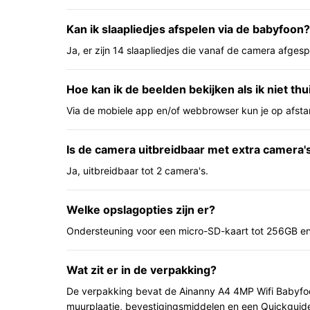
Belangrijkste voordelen
Kan ik slaapliedjes afspelen via de babyfoon?
Wat je praktisch merkt zodra je de camera gebruik
Ja, er zijn 14 slaapliedjes die vanaf de camera afge
Hoger detail: 4MP beeld maakt het makkelijke
bewegingen in bed).
Hoe kan ik de beelden bekijken als ik niet th
Betere routercompatibiliteit: dual-band wifi
Via de mobiele app en/of webbrowser kun je op afsta
netwerken, wat handig is bij drukke wifi-om
Rust en bediening op afstand: nachtlampje, s
Is de camera uitbreidbaar met extra camera'
bedienen zonder naar de babykamer te gaan
Ja, uitbreidbaar tot 2 camera's.
Voor wie is dit geschikt?
Ouders of verzorgers die willen monitoren via e
Welke opslagopties zijn er?
met hogere resolutie, nachtlicht en ingebouwde sl
Ondersteuning voor een micro-SD-kaart tot 256GB en
aan een vaste camera die je via app beheert en 
Voor wie is dit minder geschikt?
Wat zit er in de verpakking?
Als je een fysieke ouderunit met LCD wilt, is dit
De verpakking bevat de Ainanny A4 4MP Wifi Babyfo
monitor wordt meegeleverd; als je lokale opslag o
muurplaatje, bevestigingsmiddelen en een Quickguid