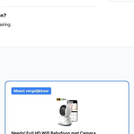
 specifieke certificeringen of geluidsniveaus
on?
iring.
a versus instap/modulaire systemen met
 via de app, aanwezigheid van
ten op dit model.
is bedoeld als vaste plaatsing; een
SB-C-kabel vergemakkelijken montage.
i-compatibiliteit (dual-band aanwezig) en
Meest vergelijkbaar
teit en netwerk aansluiting voldoen aan jouw
Needs! Full HD Wifi Babyfoon met Camera