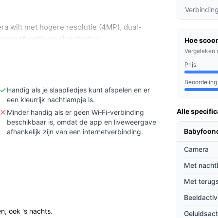
Verbindin
 wilt met hogere resolutie (4MP), dual-
spreekfunctie en slaapliedjes.
Hoe scoor
Vergeleken 
nit (LCD-monitor) of een bijgeleverde SD-
der LCD en zonder SD-kaart.
Prijs
icaties of de opslag (zorg voor lokale SD-
Beoordeling
patibiliteit passen bij jouw wensen.
Handig als je slaapliedjes kunt afspelen en er
een kleurrijk nachtlampje is.
Alle specific
Minder handig als er geen Wi‑Fi-verbinding
beschikbaar is, omdat de app en liveweergave
atis app (de camera komt zonder losse
Babyfoon
afhankelijk zijn van een internetverbinding.
ien in de app vergeleken met lagere
Camera
et zowel 2,4 GHz als 5 GHz netwerken.
ingen naar je telefoon. Het nachtlampje en
Met nacht
ummers) kun je vanaf de camera bedienen. De
Met terug
t kamertemperatuur weer. In de doos zitten
Beeldactiv
en muurplaatje voor montage.
n, ook 's nachts.
Geluidsact