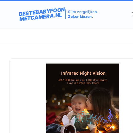
BESTEBABYFOON
Slim vergelijken.
METCAMERA.NL
Zeker kiezen.