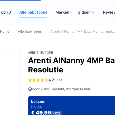
Top 10
Alle babyfoons
Merken
Gidsen
Revie
Home
/
Alle babyfoons
/
Arenti AINanny 4MP Baby Monitor met..
ARENTI EUROPE
Arenti AINanny 4MP Ba
Resolutie
4,2
(144)
Voor 23:00 besteld, morgen in huis
bol.com
€ 59,95
€ 49,99
-17%