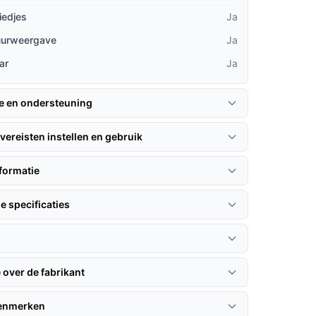
iedjes
Ja
uurweergave
Ja
ar
Ja
ie en ondersteuning
vereisten instellen en gebruik
formatie
e specificaties
 over de fabrikant
kenmerken