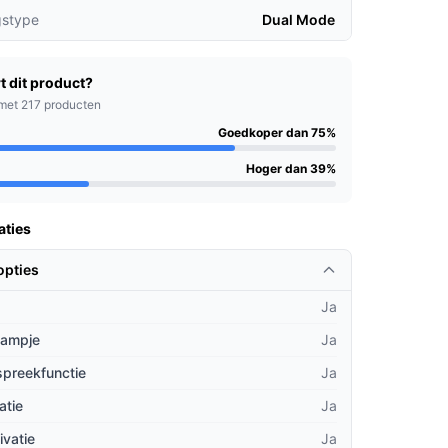
gstype
Dual Mode
t dit product?
met 217 producten
Goedkoper dan 75%
Hoger dan 39%
aties
opties
Ja
lampje
Ja
spreekfunctie
Ja
atie
Ja
ivatie
Ja