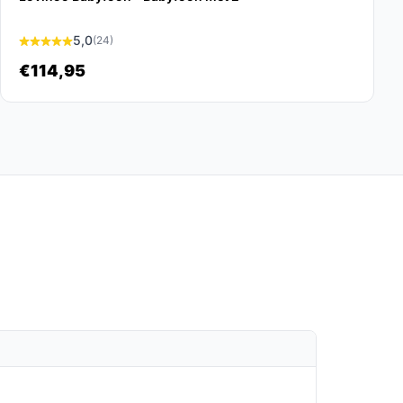
5,0
(24)
€114,95