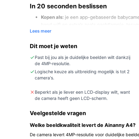
In 20 seconden beslissen
Kopen als:
je een app-gebaseerde babycamera
band wifi en extra’s zoals nachtlampje, terug
Lees meer
Niet kopen als:
je per se een fysieke ouderu
kaart wilt; deze camera wordt geleverd zon
Dit moet je weten
Belangrijkste check:
controleer in de specif
ondersteuning of cloudopties) en de app-com
Past bij jou als je duidelijke beelden wilt dankzij
de 4MP-resolutie.
Wat je in de praktijk merkt
Logische keuze als uitbreiding mogelijk is tot 2
camera's.
Je bekijkt beeld en ontvangt meldingen via de gr
monitor). Dankzij 4MP beeld kun je meer detail z
Beperkt als je liever een LCD-display wilt, want
resoluties; dual-band wifi helpt bij verbinding m
de camera heeft geen LCD-scherm.
Bewegings- en geluidsactivatie sturen waarschuw
Veelgestelde vragen
ingebouwde slaapliedjes (de bron vermeldt 14 n
camera heeft ook een terugspreekfunctie en geef
Welke beeldkwaliteit levert de Ainanny A4?
een USB-adapter, een 3 meter USB-C-kabel en e
De camera levert 4MP-resolutie voor duidelijke beelde