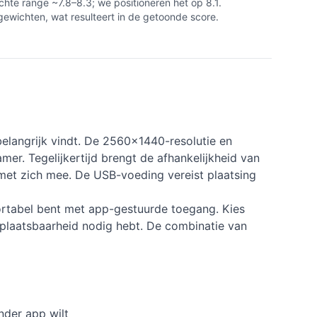
hte range ~7.8–8.3; we positioneren het op 8.1.
gewichten, wat resulteert in de getoonde score.
belangrijk vindt. De 2560×1440-resolutie en
er. Tegelijkertijd brengt de afhankelijkheid van
met zich mee. De USB-voeding vereist plaatsing
ortabel bent met app-gestuurde toegang. Kies
erplaatsbaarheid nodig hebt. De combinatie van
nder app wilt