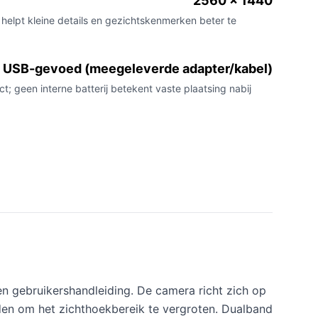
2560 x 1440
elpt kleine details en gezichtskenmerken beter te
USB-gevoed (meegeleverde adapter/kabel)
t; geen interne batterij betekent vaste plaatsing nabij
n gebruikershandleiding. De camera richt zich op
den om het zichthoekbereik te vergroten. Dualband