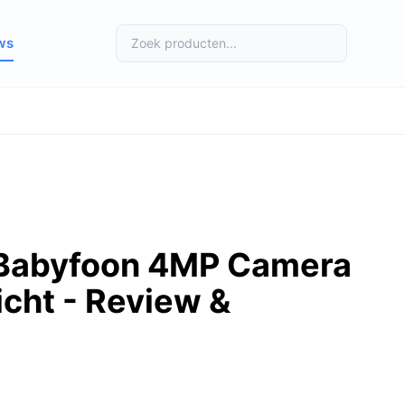
ws
i Babyfoon 4MP Camera
cht - Review &