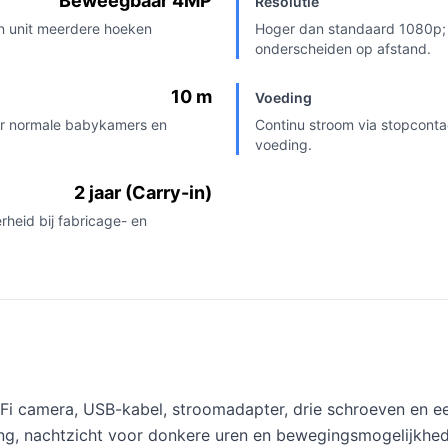
Beweegbaar 4MP
Resolutie
én unit meerdere hoeken
Hoger dan standaard 1080p; h
onderscheiden op afstand.
10 m
Voeding
oor normale babykamers en
Continu stroom via stopcontac
voeding.
2 jaar (Carry-in)
rheid bij fabricage- en
i camera, USB-kabel, stroomadapter, drie schroeven en ee
ing, nachtzicht voor donkere uren en bewegingsmogelijkhe