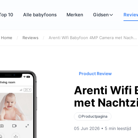
Top 10
Alle babyfoons
Merken
Gidsen
Revie
Home
/
Reviews
/
Arenti Wifi Babyfoon 4MP Camera met Nach...
Product Review
Arenti Wif
met Nachtzi
Productpagina
05 Jun 2026 • 5 min leestijd