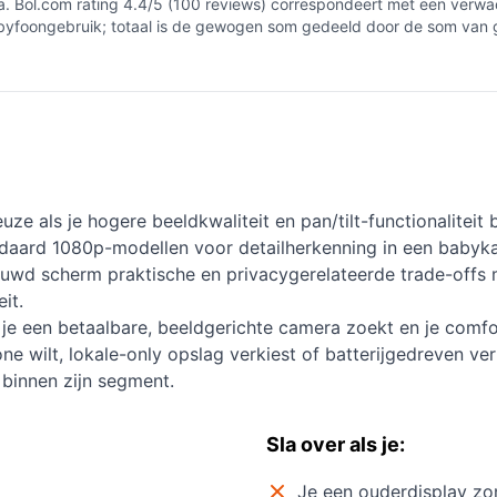
. Bol.com rating 4.4/5 (100 reviews) correspondeert met een verwac
 babyfoongebruik; totaal is de gewogen som gedeeld door de som van 
e als je hogere beeldkwaliteit en pan/tilt-functionaliteit 
daard 1080p-modellen voor detailherkenning in een babykam
uwd scherm praktische en privacygerelateerde trade-offs 
it.
je een betaalbare, beeldgerichte camera zoekt en je comf
ne wilt, lokale-only opslag verkiest of batterijgedreven v
 binnen zijn segment.
Sla over als je:
Je een ouderdisplay zo