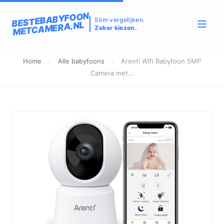
BESTEBABYFOON
Slim vergelijken.
METCAMERA.NL
Zeker kiezen.
Home
/
Alle babyfoons
/
Arenti Wifi Babyfoon 5MP
Camera met...