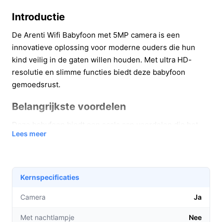
Introductie
De Arenti Wifi Babyfoon met 5MP camera is een
innovatieve oplossing voor moderne ouders die hun
kind veilig in de gaten willen houden. Met ultra HD-
resolutie en slimme functies biedt deze babyfoon
gemoedsrust.
Belangrijkste voordelen
Deze babyfoon biedt een scala aan voordelen die het
Lees meer
leven van ouders eenvoudiger maken:
Met de 5MP camera geniet je van haarscherpe
beelden, zowel overdag als in het donker.
Kernspecificaties
De pan-tilt functie (355° horizontaal en 75°
verticaal) stelt je in staat om het volledige uitzicht
Camera
Ja
van de kamer te controleren, zonder dat je de
Met nachtlampje
Nee
camera hoeft te verplaatsen.