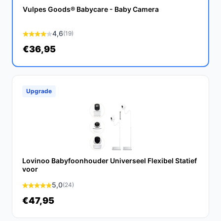
zijn geavanceerde functies en uitbreidbare
Vulpes Goods® Babycare - Baby Camera
mogelijkheden is het een waardevolle aanvulling op
elke babykamer.
4,6
(19)
€36,95
Ontdek alle specificaties en vergelijk prijzen op
bestebabyfoonmetcamera.nl. Kies bewust wat perfect
past bij jouw behoeften!
Upgrade
Lovinoo Babyfoonhouder Universeel Flexibel Statief
voor
5,0
(24)
€47,95