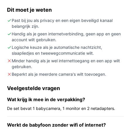
camera‑babyfoon wilt zonder wifi of app en met
Dit moet je weten
tweewegcommunicatie, temperatuuraanduiding en
8 slaapliedjes.
Past bij jou als privacy en een eigen beveiligd kanaal
belangrijk zijn.
Niet kopen als:
je een uitbreidbaar systeem nodig
hebt of bediening via een smartphone/app
Handig als je geen internetverbinding, geen app en geen
account wilt gebruiken.
verwacht (dit model is niet uitbreidbaar en werkt
Logische keuze als je automatische nachtzicht,
zonder wifi/app).
slaapliedjes en tweewegcommunicatie wilt.
Belangrijkste check:
controleer in de specificaties
Minder handig als je wel internettoegang en een app wilt
of de triggermodus klopt (in de ene bron wordt
gebruiken.
VOX/voice‑activatie genoemd; in de specificaties
Beperkt als je meerdere camera's wilt toevoegen.
staat ook dat geluidsactivatie uit is).
Veelgestelde vragen
Wat je in de praktijk merkt
Wat krijg ik mee in de verpakking?
In huis gebruik je de monitor rechtstreeks: de camera
zendt beeld naar het bijgeleverde scherm zonder
De set bevat 1 babycamera, 1 monitor en 2 netadapters.
tussenkomst van internet. Volgens de gegevens is er
binnen circa 50 meter bereik in woningen en tot circa
Werkt de babyfoon zonder wifi of internet?
260 meter buiten bij vrij zicht. Nachtzicht schakelt