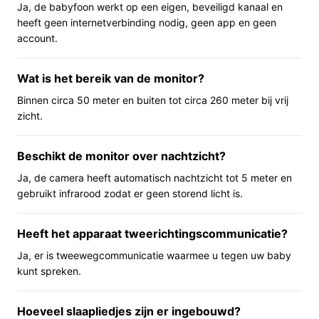
Ja, de babyfoon werkt op een eigen, beveiligd kanaal en
automatisch bij weinig licht en werkt tot ongeveer 5
heeft geen internetverbinding nodig, geen app en geen
meter, zodat je ook in het donker zwart‑witbeelden kunt
account.
zien. Je kunt via de terugspreekfunctie tegen je kind
praten en op afstand één van de acht ingebouwde
Wat is het bereik van de monitor?
slaapliedjes afspelen. De monitor toont daarnaast de
Binnen circa 50 meter en buiten tot circa 260 meter bij vrij
kamertemperatuur.
zicht.
Belangrijkste voordelen
Beschikt de monitor over nachtzicht?
Deze babyfoon levert gebruiksgemak en privacy zonder
Ja, de camera heeft automatisch nachtzicht tot 5 meter en
ingewikkelde installatie.
gebruikt infrarood zodat er geen storend licht is.
Privacy: geen wifi, geen app en geen account
betekent minder digitale koppelingen en dat het
Heeft het apparaat tweerichtingscommunicatie?
signaal binnen een eigen kanaal blijft.
Ja, er is tweewegcommunicatie waarmee u tegen uw baby
Eenvoudige bediening: beeld op een klein,
kunt spreken.
draagbaar 2 inch‑scherm en directe
tweewegcommunicatie om gerust te stellen zonder
Hoeveel slaapliedjes zijn er ingebouwd?
telefoon.