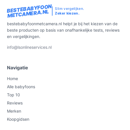
BESTEBABYFOON
Slim vergelijken.
Bekijk varianten en actuele prijzen op
METCAMERA.NL
Zeker kiezen.
bestebabyfoonmetcamera.nl voordat je kiest.
bestebabyfoonmetcamera.nl helpt je bij het kiezen van de
beste producten op basis van onafhankelijke tests, reviews
en vergelijkingen.
info@lsonlineservices.nl
Navigatie
Home
Alle babyfoons
Top 10
Reviews
Merken
Koopgidsen