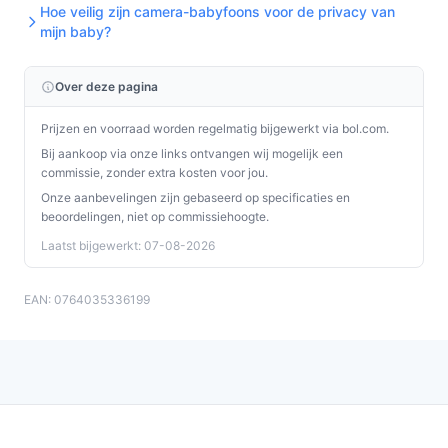
temperatuursensor correct afgelezen wordt en of de
Hoe veilig zijn camera-babyfoons voor de privacy van
mijn baby?
behuizing schadevrij is.
Wat is de belangrijkste afweging bij dit type product?
Over deze pagina
De grootste trade‑off is privacy en eenvoud versus
Prijzen en voorraad worden regelmatig bijgewerkt via bol.com.
uitbreidbaarheid en app‑functionaliteit: dit model geeft
Bij aankoop via onze links ontvangen wij mogelijk een
een gesloten, offline ervaring zonder uitbreidingsopties
commissie, zonder extra kosten voor jou.
of smartphoneintegratie.
Onze aanbevelingen zijn gebaseerd op specificaties en
beoordelingen, niet op commissiehoogte.
Conclusie
Laatst bijgewerkt: 07-08-2026
Deze compacte, witte babyfoon met camera is een
goede keuze als je prioriteit geeft aan privacy,
EAN: 0764035336199
eenvoudige bediening en basisfuncties zoals
tweewegcommunicatie, temperatuurweergave en
slaapliedjes. Niet geschikt als je meerdere camera’s wilt
toevoegen of smartphone‑toegang verwacht.
Controleer vóór aankoop de details over VOX/activatie,
stroom/batterij en garantie in de officiële specificaties.