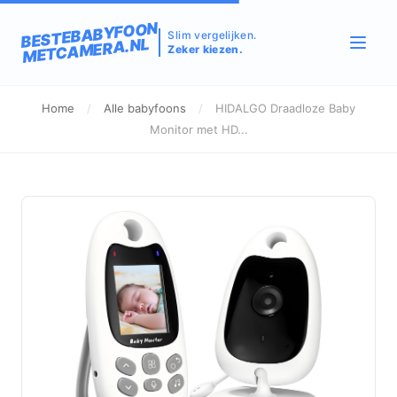
BESTEBABYFOON
Slim vergelijken.
METCAMERA.NL
Zeker kiezen.
Home
/
Alle babyfoons
/
HIDALGO Draadloze Baby
Monitor met HD...