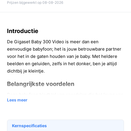
Prijzen bijgewerkt op 08-08-2026
Introductie
De Gigaset Baby 300 Video is meer dan een
eenvoudige babyfoon; het is jouw betrouwbare partner
voor het in de gaten houden van je baby. Met heldere
beelden en geluiden, zelfs in het donker, ben je altijd
dichtbij je kleintje.
Belangrijkste voordelen
Deze babyfoon biedt tal van voordelen die het leven van
Lees meer
ouders gemakkelijker maken:
Het 2,8 inch LCD-scherm geeft je heldere beelden,
zodat je je baby altijd goed in de gaten kunt
Kernspecificaties
houden.