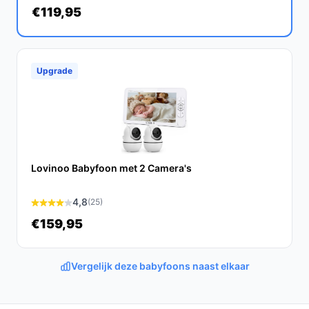
€119,95
Ontdek alle specificaties en vergelijk prijzen op
bestebabyfoonmetcamera.nl. Kies bewust wat perfect
past bij jouw behoeften!
Upgrade
Lovinoo Babyfoon met 2 Camera's
4,8
(25)
€159,95
Vergelijk deze babyfoons naast elkaar