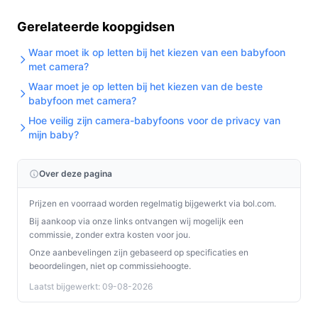
Monteer de camera met de meegeleverde beugel, sluit
Gerelateerde koopgidsen
de adapter aan en koppel via de KUUS-app. Controleer
Waar moet ik op letten bij het kiezen van een babyfoon
na installatie beeld en meldingen en test
met camera?
nachtzichtfunctie in donkere omstandigheden.
Waar moet je op letten bij het kiezen van de beste
babyfoon met camera?
Concrete checks: controleer in de specificaties of jouw
Hoe veilig zijn camera-babyfoons voor de privacy van
telefoon de KUUS-app ondersteunt; controleer dat je
mijn baby?
SD-kaart maximaal 128 GB is en dat je deze apart
aanschaft als je lokale opslag wilt gebruiken.
Over deze pagina
Specificaties in mensentaal
Prijzen en voorraad worden regelmatig bijgewerkt via bol.com.
Camera:
ja — live beeld via de app, met pan/tilt om
Bij aankoop via onze links ontvangen wij mogelijk een
meerdere hoeken van de kamer te zien.
commissie, zonder extra kosten voor jou.
2K-resolutie:
hogere beeldkwaliteit dan standaard
Onze aanbevelingen zijn gebaseerd op specificaties en
beoordelingen, niet op commissiehoogte.
HD, relevant bij inzoomen en details bekijken.
Laatst bijgewerkt: 09-08-2026
Nachtzicht:
aanwezig — je krijgt zicht bij weinig
licht zonder extra nachtlampje (let op: er is geen