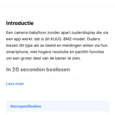
Introductie
Een camera-babyfoon zonder apart ouderdisplay die via
een app werkt: dat is dit KUUS. BM2-model. Ouders
kiezen dit type als ze beeld en meldingen willen via hun
smartphone, met hogere resolutie en pan/tilt-functies
om een groter deel van de kamer te zien.
In 20 seconden beslissen
Kopen als:
je beeld wilt op je telefoon via een
Lees meer
Nederlandse app, je een draaibare en kantelbare
camera met 2K-resolutie zoekt en je EU-cloud of
eigen SD-opslag wilt gebruiken.
Niet kopen als:
je een ouderunit met los scherm of
Kernspecificaties
een terugspreekfunctie nodig hebt (dit model heeft