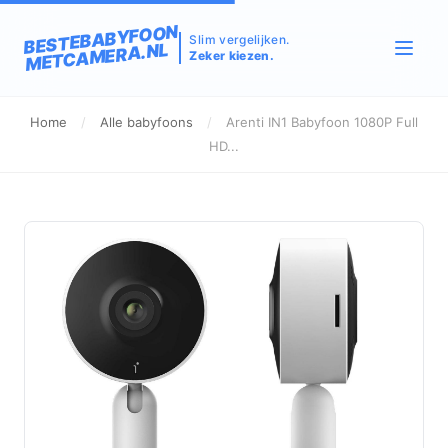
BESTEBABYFOON
Slim vergelijken.
METCAMERA.NL
Zeker kiezen.
Home
/
Alle babyfoons
/
Arenti IN1 Babyfoon 1080P Full
HD...