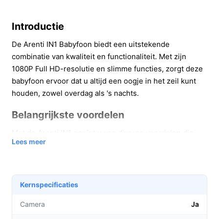
Introductie
De Arenti IN1 Babyfoon biedt een uitstekende
combinatie van kwaliteit en functionaliteit. Met zijn
1080P Full HD-resolutie en slimme functies, zorgt deze
babyfoon ervoor dat u altijd een oogje in het zeil kunt
houden, zowel overdag als 's nachts.
Belangrijkste voordelen
Met de Arenti IN1 geniet u van diverse voordelen die
Lees meer
bijdragen aan uw gemoedsrust en de veiligheid van uw
kind.
Kristalheldere beeldkwaliteit:
Dankzij de 1080P
Kernspecificaties
(2MP) Full HD-resolutie heeft u altijd een scherp
beeld, wat essentieel is om uw baby goed in de
Camera
Ja
gaten te houden.