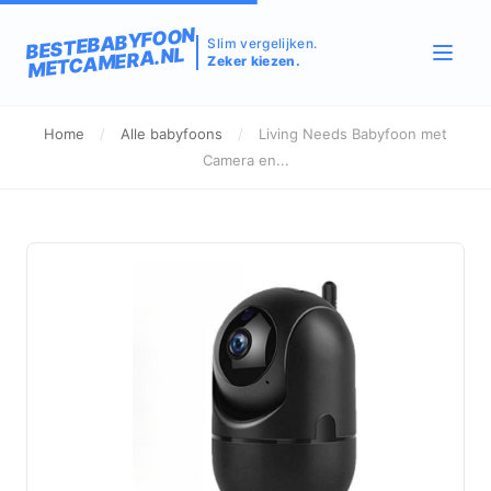
BESTEBABYFOON
Slim vergelijken.
METCAMERA.NL
Zeker kiezen.
Home
/
Alle babyfoons
/
Living Needs Babyfoon met
Camera en...