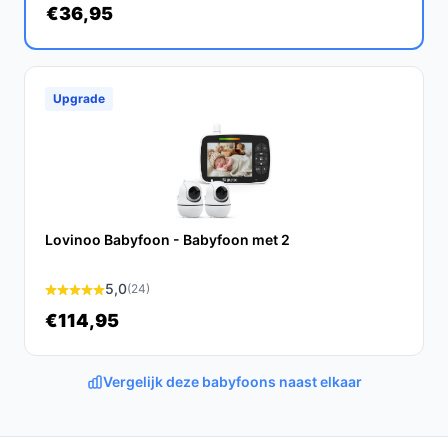
€36,95
De Living Needs babyfoon met camera is een
betrouwbare keuze voor ouders die waarde hechten
aan kwaliteit en gebruiksgemak. Met zijn heldere beeld,
geluidsdetectie en tweezijdige communicatie, biedt het
Upgrade
de perfecte combinatie van functionaliteit en
gemoedsrust.
Ontdek alle specificaties en vergelijk prijzen op
bestebabyfoonmetcamera.nl. Kies bewust wat perfect
past bij jouw behoeften!
Lovinoo Babyfoon - Babyfoon met 2
5,0
(24)
€114,95
Vergelijk deze babyfoons naast elkaar