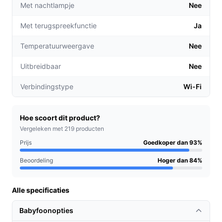
Met nachtlampje
Nee
waarschuwt je direct als er iets is, zodat je niets
mist, of je nu in de woonkamer bent of de was
Met terugspreekfunctie
Ja
doet.
Tweezijdige communicatie:
Praten met je baby is
Temperatuurweergave
Nee
eenvoudig, waardoor je je kleintje kunt
Uitbreidbaar
Nee
geruststellen zonder bij de wieg te staan.
Verbindingstype
Wi-Fi
Voor welke doelgroep?
Deze babyfoon is ideaal voor nieuwe ouders die op
zoek zijn naar een betrouwbare manier om hun baby in
Hoe scoort dit product?
de gaten te houden. Of je nu een drukke werkende
Vergeleken met 219 producten
ouder bent of gewoon behoefte hebt aan extra
Prijs
Goedkoper dan 93%
gemoedsrust, deze babyfoon biedt de oplossing.
Beoordeling
Hoger dan 84%
Praktische voordelen t.o.v. alternatieven
Alle specificaties
Wat maakt de Living Needs babyfoon uniek in
vergelijking met andere modellen?
Babyfoonopties