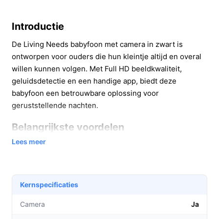
Introductie
De Living Needs babyfoon met camera in zwart is
ontworpen voor ouders die hun kleintje altijd en overal
willen kunnen volgen. Met Full HD beeldkwaliteit,
geluidsdetectie en een handige app, biedt deze
babyfoon een betrouwbare oplossing voor
geruststellende nachten.
Belangrijkste voordelen
Lees meer
Deze babyfoon biedt tal van voordelen die je dagelijkse
leven als ouder gemakkelijker maken:
Volledige controle:
Met de Full HD camera kun je
Kernspecificaties
elk detail van je baby volgen, wat zorgt voor
gemoedsrust.
Camera
Ja
Geluids- en bewegingsdetectie:
De babyfoon