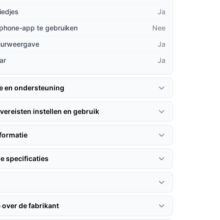
iedjes
Ja
phone-app te gebruiken
Nee
uurweergave
Ja
ar
Ja
ie en ondersteuning
vereisten instellen en gebruik
formatie
e specificaties
 over de fabrikant