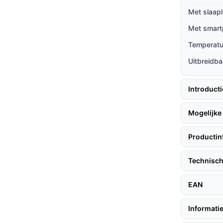
gt alleen aan bij geluid, wat energie
Met slaapl
g.
Met smart
 worden toegevoegd, wat het ideaal maakt
Temperat
mers.
Uitbreidba
zijn hier enkele handige tips:
Introduct
Mogelijke 
 op het stopcontact, zet hem aan en je hebt
ewikkelde instellingen of wifi-configuraties
Productin
Technisch
EAN
tieel voor het volgen van je kindje, zelfs in
Informatie
emperatuur van de kinderkamer in de gaten,