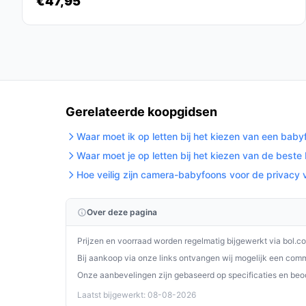
€47,95
een betrouwbare en gebruiksvriendelijke oplossi
zijn veelzijdige functies en eenvoudige installati
op je ouderschapsuitrusting.
Ontdek alle specificaties en vergelijk prijzen 
wat perfect past bij jouw behoeften!
Gerelateerde koopgidsen
Waar moet ik op letten bij het kiezen van een bab
Waar moet je op letten bij het kiezen van de best
Hoe veilig zijn camera-babyfoons voor de privacy 
Over deze pagina
Prijzen en voorraad worden regelmatig bijgewerkt via bol.c
Bij aankoop via onze links ontvangen wij mogelijk een commi
Onze aanbevelingen zijn gebaseerd op specificaties en beo
Laatst bijgewerkt: 08-08-2026