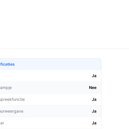
ficaties
Ja
lampje
Nee
spreekfunctie
Ja
uurweergave
Ja
aar
Ja