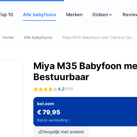
Top 10
Alle babyfoons
Merken
Gidsen
Revie
Home
/
Alle babyfoons
/
Miya M35 Babyfoon met Camera Op...
Miya M35 Babyfoon me
Bestuurbaar
4,2
(113)
bol.com
€ 79,95
Bekijk aanbieding
Vergelijk met andere