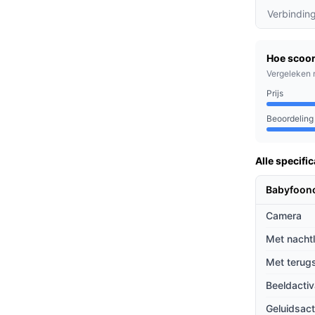
modus, zodat je de babyfoon langere tijd kunt
Verbindin
 het donker, zodat je je kindje altijd goed
Hoe scoor
Vergeleken 
le kamer in de gaten door de camera
Prijs
 voor actieve baby's.
Beoordeling
hechten aan veiligheid en gemak. Of je nu
Alle specific
 rondkruipt, de Miya M35 past bij elke fase
Babyfoon
Camera
ieven
Met nacht
 babyfoons? Hier zijn enkele unieke
Met terug
Beeldactiv
kelijk te zijn van wifi, biedt deze babyfoon
vacy waarborgt.
Geluidsact