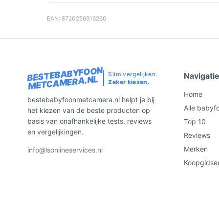
EAN: 8720256916260
BESTEBABYFOON
Slim vergelijken.
Navigati
METCAMERA.NL
Zeker kiezen.
Home
bestebabyfoonmetcamera.nl helpt je bij
Alle babyf
het kiezen van de beste producten op
basis van onafhankelijke tests, reviews
Top 10
en vergelijkingen.
Reviews
Merken
info@lsonlineservices.nl
Koopgidse