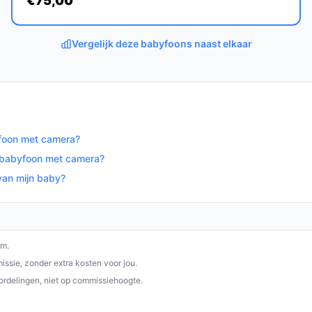
€75,00
ng om hun kindje in de gaten te houden. Met
e, is deze babyfoon een waardevolle aanvulling
Vergelijk deze babyfoons naast elkaar
op bestebabyfoonmetcamera.nl. Kies bewust
yfoon met camera?
e babyfoon met camera?
van mijn baby?
om.
ssie, zonder extra kosten voor jou.
ordelingen, niet op commissiehoogte.