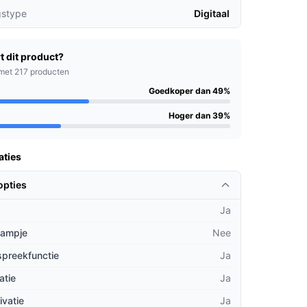
gstype
Digitaal
t dit product?
met 217 producten
Goedkoper dan 49%
Hoger dan 39%
aties
opties
Ja
lampje
Nee
spreekfunctie
Ja
atie
Ja
ivatie
Ja