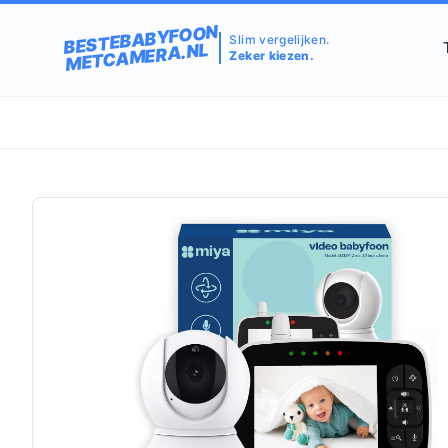
BESTEBABYFOON
Slim vergelijken.
METCAMERA.NL
Zeker kiezen.