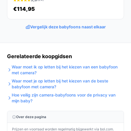
wat het gebruik eenvoudiger en kosteneffectiever
€114,95
maakt.
Conclusie
Vergelijk deze babyfoons naast elkaar
De Motorola PIP10 is een betrouwbare en
gebruiksvriendelijke audio babyfoon die ouders de
vrijheid biedt om hun dagelijkse taken uit te voeren
Gerelateerde koopgidsen
terwijl ze hun kleintje in de gaten houden. Met
uitstekende geluidskwaliteit en een groot bereik, is dit
Waar moet ik op letten bij het kiezen van een babyfoon
met camera?
een waardevolle aanvulling op elk huishouden met
jonge kinderen.
Waar moet je op letten bij het kiezen van de beste
babyfoon met camera?
Ontdek alle specificaties en vergelijk prijzen op
Hoe veilig zijn camera-babyfoons voor de privacy van
bestebabyfoonmetcamera.nl. Kies bewust wat perfect
mijn baby?
past bij jouw behoeften!
Over deze pagina
Prijzen en voorraad worden regelmatig bijgewerkt via bol.com.