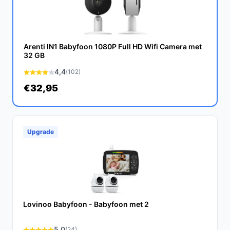
extra units, zodat je meerdere kamers kunt
bewaken met één systeem.
Veelgestelde vragen
Arenti IN1 Babyfoon 1080P Full HD Wifi Camera met
32 GB
Hoe lang gaat dit product mee?
4,4
(102)
De Motorola PIP10 is ontworpen om lang mee te gaan
€32,95
met een fabrieksgarantie van 2 jaar, wat betekent dat je
kunt vertrouwen op de duurzaamheid van het product.
Is dit geschikt voor gebruik in grotere huizen?
Upgrade
Ja, met een bereik van 300 meter is deze babyfoon
geschikt voor gebruik in grotere woningen, zodat je
altijd je baby kunt horen, zelfs als je verder weg bent.
Wat zijn de belangrijkste verschillen met andere
babyfoons?
Lovinoo Babyfoon - Babyfoon met 2
In tegenstelling tot veel andere babyfoons heeft de
Motorola PIP10 geen camera of smartphone-app nodig,
5,0
(24)