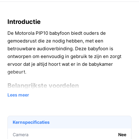
Introductie
De Motorola PIP10 babyfoon biedt ouders de
gemoedsrust die ze nodig hebben, met een
betrouwbare audioverbinding. Deze babyfoon is
ontworpen om eenvoudig in gebruik te zijn en zorgt
ervoor dat je altijd hoort wat er in de babykamer
gebeurt.
Belangrijkste voordelen
Lees meer
De Motorola PIP10 biedt diverse voordelen die het leven
van ouders vergemakkelijken:
Uitstekende geluidskwaliteit: Dankzij de
Kernspecificaties
geavanceerde geluidsgevoelige microfoon hoor je
elk geluid dat je kleintje maakt, van het zachtste
Camera
Nee