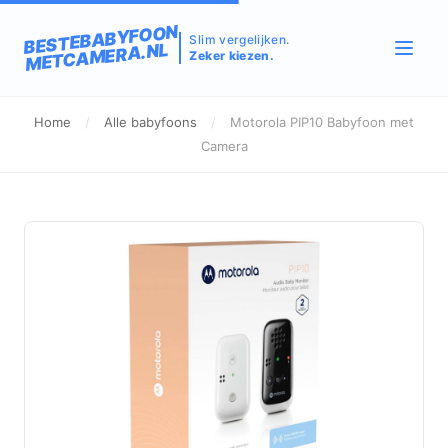
BESTEBABYFOON
Slim vergelijken.
METCAMERA.NL
Zeker kiezen.
Home
/
Alle babyfoons
/
Motorola PIP10 Babyfoon met
Camera