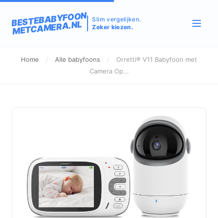
BESTEBABYFOON
Slim vergelijken.
METCAMERA.NL
Zeker kiezen.
Home
/
Alle babyfoons
/
Orretti® V11 Babyfoon met
Camera Op...