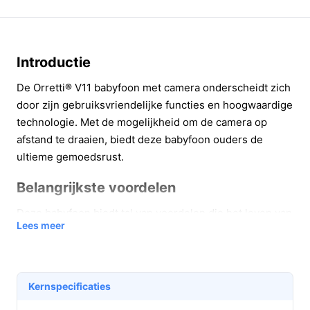
Introductie
De Orretti® V11 babyfoon met camera onderscheidt zich
door zijn gebruiksvriendelijke functies en hoogwaardige
technologie. Met de mogelijkheid om de camera op
afstand te draaien, biedt deze babyfoon ouders de
ultieme gemoedsrust.
Belangrijkste voordelen
Deze babyfoon biedt tal van voordelen die het leven van
Lees meer
ouders eenvoudiger maken:
360° zicht:
Met een camera die 300° horizontaal
en 50° verticaal kan draaien, zie je altijd wat je
Kernspecificaties
kindje doet, zonder de kamer binnen te hoeven
gaan.