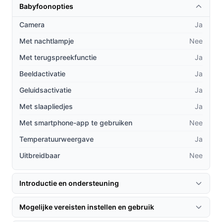
modellen in de markt:
Babyfoonopties
Geen WiFi nodig:
In tegenstelling tot veel
Camera
Ja
concurrenten werkt deze babyfoon zonder
Met nachtlampje
Nee
internetverbinding, waardoor hij altijd betrouwbaar
is.
Met terugspreekfunctie
Ja
Gebruiksvriendelijke installatie:
De automatische
Beeldactivatie
Ja
koppeling maakt de setup eenvoudig en snel,
Geluidsactivatie
Ja
zonder technische kennis.
Met slaapliedjes
Ja
Langdurige batterijduur:
Met een krachtige 1150
mAh batterij kun je langdurig gebruik maken van de
Met smartphone-app te gebruiken
Nee
babyfoon zonder frequent opladen.
Temperatuurweergave
Ja
Gebruik & praktische tips
Uitbreidbaar
Nee
Voor een optimaal resultaat met de Orretti V11 babyfoon,
Introductie en ondersteuning
volg deze stappen:
Installatie & setup
Mogelijke vereisten instellen en gebruik
1. Steek de babyfoon in het stopcontact.