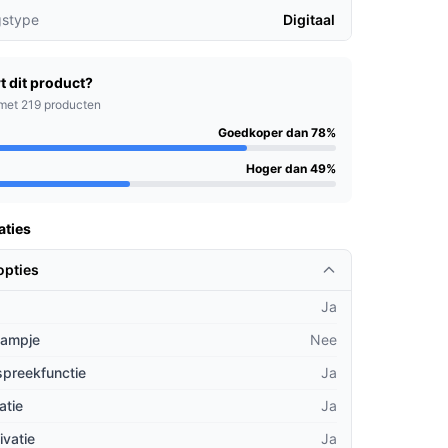
gstype
Digitaal
t dit product?
met 219 producten
Goedkoper dan 78%
Hoger dan 49%
aties
opties
Ja
lampje
Nee
spreekfunctie
Ja
atie
Ja
ivatie
Ja