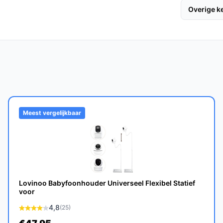
Overige 
oogwaardige camera die zorgt voor een
er.
 geactiveerd bij geluid, wat betekent dat je
Meest vergelijkbaar
ste bouwkwaliteit is de Zevio Babyfoon
normaal gebruik.
Lovinoo Babyfoonhouder Universeel Flexibel Statief
voor
ebruik in de slaapkamer en kan eenvoudig
4,8
 de gaten te houden.
(25)