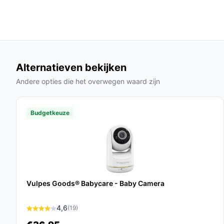
zodat alles naar wens is.
Specificaties in mensentaal
Camera:
De babyfoon is voorzien van een h
duidelijk beeld van je baby, zelfs in het donk
Alternatieven bekijken
Geluidsactivatie:
Hierdoor wordt de babyfoon
Andere opties die het overwegen waard zijn
niet continu naar het scherm hoeft te kijken.
Veelgestelde vragen
Budgetkeuze
Hoe lang gaat dit product mee?
Met een fabrieksgarantie van 1 jaar en een robuu
Comfort ontworpen om jarenlang mee te gaan bij 
Is dit geschikt voor gebruik in de slaapkamer?
Vulpes Goods® Babycare - Baby Camera
Ja, de Zevio Babyfoon Comfort is perfect voor g
4,6
(19)
worden ingesteld om de temperatuur en geluid in