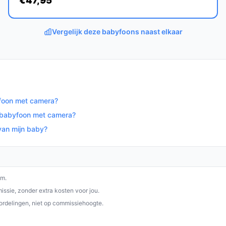
€47,95
e babyfoons?
vio Babyfoon Comfort unieke functies zoals
Vergelijk deze babyfoons naast elkaar
 extra camera’s toe te voegen, waardoor het
n gebruiksvriendelijke babyfoon die ouders
jn uitgebreide functies en veilige verbinding
yfoon met camera?
e ouder.
e babyfoon met camera?
van mijn baby?
op bestebabyfoonmetcamera.nl. Kies bewust
om.
ssie, zonder extra kosten voor jou.
ordelingen, niet op commissiehoogte.