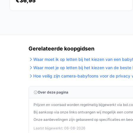
€36,95
Wat zijn de belangrijkste verschillen met ander
In vergelijking met andere babyfoons biedt de Ze
een hack-proof verbinding en de mogelijkheid om
een veelzijdige keuze is voor ouders.
Conclusie
Gerelateerde koopgidsen
De Zevio Babyfoon Comfort is een betrouwbare e
de gemoedsrust biedt die ze nodig hebben. Met zi
Waar moet ik op letten bij het kiezen van een bab
is deze babyfoon een slimme investering voor elk
Waar moet je op letten bij het kiezen van de best
Hoe veilig zijn camera-babyfoons voor de privacy 
Ontdek alle specificaties en vergelijk prijzen 
wat perfect past bij jouw behoeften!
Over deze pagina
Prijzen en voorraad worden regelmatig bijgewerkt via bol.c
Bij aankoop via onze links ontvangen wij mogelijk een commi
Onze aanbevelingen zijn gebaseerd op specificaties en beo
Laatst bijgewerkt: 06-08-2026