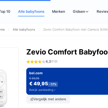
Top 10
Alle babyfoons
Merken
Gidsen
Revie
ome
/
Alle babyfoons
/
Zevio Comfort Babyfoon met Camera (EAN:.
Zevio Comfort Babyfoo
4,3
(112)
bol.com
€ 59,95
€ 49,95
-17%
Bekijk aanbieding
Vergelijk met andere