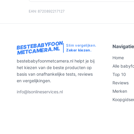
EAN: 8720892217127
BESTEBABYFOON
Slim vergelijken.
Navigati
METCAMERA.NL
Zeker kiezen.
Home
bestebabyfoonmetcamera.nl helpt je bij
Alle babyf
het kiezen van de beste producten op
basis van onafhankelijke tests, reviews
Top 10
en vergelijkingen.
Reviews
Merken
info@lsonlineservices.nl
Koopgidse