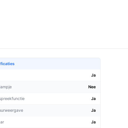
ficaties
Ja
lampje
Nee
spreekfunctie
Ja
uurweergave
Ja
aar
Ja