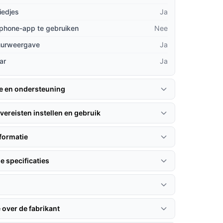
iedjes
Ja
phone-app te gebruiken
Nee
uurweergave
Ja
ar
Ja
ie en ondersteuning
vereisten instellen en gebruik
formatie
e specificaties
 over de fabrikant