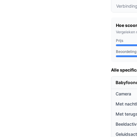
Verbindin
isch in bij geluid, zodat je geen belangrijke
in de buurt bent.
Hoe scoor
je baby praten, wat geruststellend werkt
Vergeleken 
je je kindje wilt kalmeren zonder naar de kamer
Prijs
Beoordeling
emperatuur van de babykamer in de gaten
s. Dit helpt oververhitting of onderkoeling te
Alle specific
Babyfoon
ders van pasgeborenen en jonge kinderen.
Camera
llen weten wat er in de babykamer gebeurt,
Met nacht
r grootouders of verzorgers die op afstand
Met terug
Beeldactiv
ieven
Geluidsact