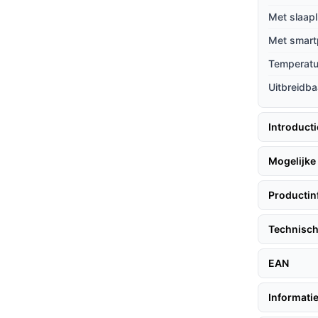
 andere modellen is de combinatie van
Met slaapl
Met smart
 veel andere babyfoons, zorgt de Zevio ervoor
n zorgen hoeft te maken over ongewenste
Temperat
Uitbreidba
en je kindje makkelijker in slaap te vallen,
Introduct
dig worden uitgebreid met extra camera’s,
zonder dat je een compleet nieuwe set hoeft
Mogelijke 
Productin
len, volgen hier enkele praktische tips:
Technisch
EAN
abykamer, gericht op het bedje.
Informatie
et hem aan.
instellen van de beeld- en geluidsinstellingen,