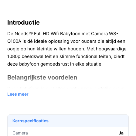
Introductie
De Needs!® Full HD Wifi Babyfoon met Camera WS-
Q100A is dé ideale oplossing voor ouders die altijd een
oogje op hun kleintje willen houden. Met hoogwaardige
1080p beeldkwaliteit en slimme functionaliteiten, biedt
deze babyfoon gemoedsrust in elke situatie.
Belangrijkste voordelen
Deze babyfoon is niet alleen gebruiksvriendelijk, maar
Lees meer
ook zeer praktisch in gebruik. Hier zijn enkele
belangrijke voordelen:
Met de
2-way audio functie
kun je eenvoudig met
Kernspecificaties
je baby praten, zelfs als je niet in dezelfde kamer
bent. Dit zorgt voor een geruststellende ervaring
Camera
Ja