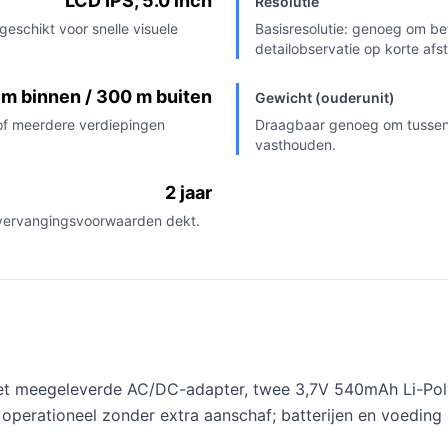
LCD IPS, 5.0 inch
Resolutie
geschikt voor snelle visuele
Basisresolutie: genoeg om be
detailobservatie op korte afs
 m binnen / 300 m buiten
Gewicht (ouderunit)
of meerdere verdiepingen
Draagbaar genoeg om tussen k
vasthouden.
2 jaar
 vervangingsvoorwaarden dekt.
t meegeleverde AC/DC-adapter, twee 3,7V 540mAh Li-Polyme
perationeel zonder extra aanschaf; batterijen en voeding 