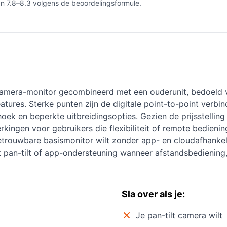
an 7.8–8.3 volgens de beoordelingsformule.
mera-monitor gecombineerd met een ouderunit, bedoeld v
ures. Sterke punten zijn de digitale point-to-point verbin
ek en beperkte uitbreidingsopties. Gezien de prijsstelling l
rkingen voor gebruikers die flexibiliteit of remote bedieni
trouwbare basismonitor wilt zonder app- en cloudafhankelij
t pan-tilt of app-ondersteuning wanneer afstandsbediening, 
Sla over als je:
Je pan-tilt camera wilt