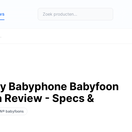
ws
.
y Babyphone Babyfoon
 Review - Specs &
ON® babyfoons