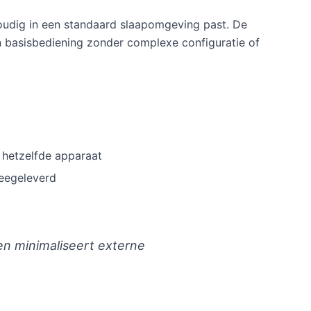
voudig in een standaard slaapomgeving past. De
en basisbediening zonder complexe configuratie of
t hetzelfde apparaat
eegeleverd
en minimaliseert externe