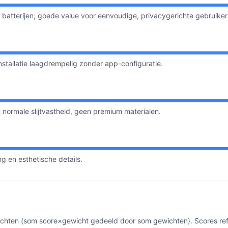
n batterijen; goede value voor eenvoudige, privacygerichte gebruiker
stallatie laagdrempelig zonder app-configuratie.
 normale slijtvastheid, geen premium materialen.
g en esthetische details.
ten (som score×gewicht gedeeld door som gewichten). Scores reflec