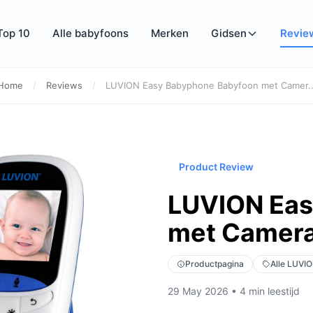
Top 10
Alle babyfoons
Merken
Gidsen
Revie
Home
/
Reviews
/
LUVION Easy Babyphone Babyfoon met Camer..
Product Review
LUVION Eas
met Camera
Productpagina
Alle LUVI
29 May 2026 • 4 min leestijd