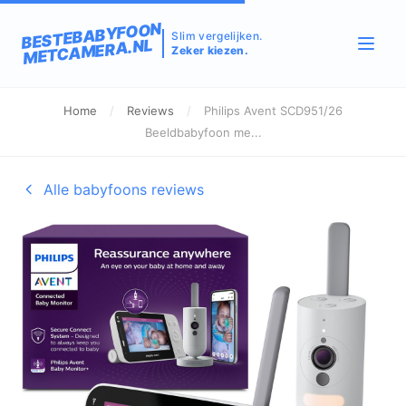
BESTEBABYFOON
Slim vergelijken.
METCAMERA.NL
Zeker kiezen.
Home
/
Reviews
/
Philips Avent SCD951/26
Beeldbabyfoon me...
Alle babyfoons reviews