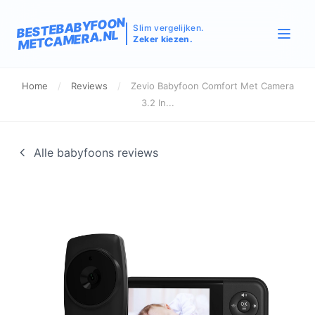
BESTEBABYFOON
Slim vergelijken.
METCAMERA.NL
Zeker kiezen.
Home
/
Reviews
/
Zevio Babyfoon Comfort Met Camera
3.2 In...
Alle babyfoons reviews