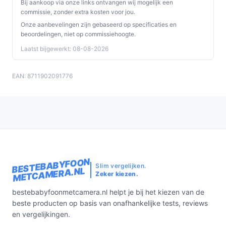
Bij aankoop via onze links ontvangen wij mogelijk een
controleer alternatieven.
commissie, zonder extra kosten voor jou.
Beeld- en geluidsactivatie:
beeld en geluid
Onze aanbevelingen zijn gebaseerd op specificaties en
beoordelingen, niet op commissiehoogte.
schakelen automatisch in bij activiteit (VOX), wat
energie kan besparen.
Laatst bijgewerkt: 08-08-2026
Temperatuurweergave:
toont de
kamertemperatuur, handig om de slaapomgeving
EAN: 8711902091776
te controleren.
Uitbreidbaar:
het systeem ondersteunt uitbreiding
met extra camera's; controleer hoeveel extra units
worden ondersteund.
Ouderunit accu:
de ouderunit heeft een
ingebouwde oplaadbare batterij voor mobiel
BESTEBABYFOON
gebruik in huis.
Slim vergelijken.
METCAMERA.NL
Zeker kiezen.
Garantie & reparatie:
2 jaar fabrieksgarantie;
reparatie is carry-in.
bestebabyfoonmetcamera.nl helpt je bij het kiezen van de
beste producten op basis van onafhankelijke tests, reviews
Veelgestelde vragen
en vergelijkingen.