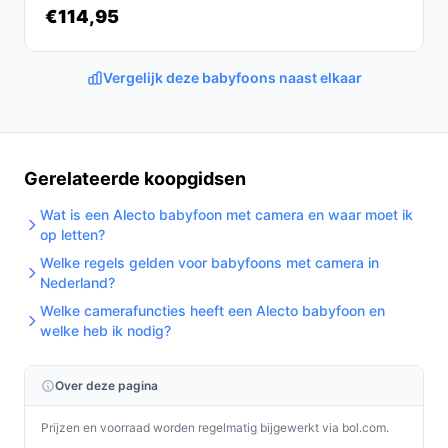
€114,95
en geluid bij gewenst niveau inschakelen.
Concrete checks voor de handleiding/specs:
Vergelijk deze babyfoons naast elkaar
- Controleer hoeveel extra camera's het systeem
ondersteunt (uitbreidbaar: ja, maar aantallen kunnen
variëren).
- Controleer de verbindingsmethode en het bereik in de
Gerelateerde koopgidsen
specificaties (lokale verbinding versus app/internet-
toegang).
Wat is een Alecto babyfoon met camera en waar moet ik
op letten?
Specificaties in mensentaal
Welke regels gelden voor babyfoons met camera in
Nederland?
Camera:
er is een babyunit met camera; je kunt
Welke camerafuncties heeft een Alecto babyfoon en
visueel toezicht houden, ook nachtzicht is
welke heb ik nodig?
aanwezig volgens productinformatie.
Terugspreekfunctie:
je kunt via de ouderunit
Over deze pagina
spreken met je baby zonder de kamer in te lopen.
Met nachtlampje:
dit model heeft geen
Prijzen en voorraad worden regelmatig bijgewerkt via bol.com.
nachtlampje; als dat belangrijk voor je is,