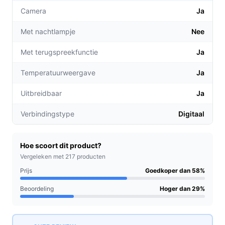
oplaadbare batterij.
Camera
Ja
Niet kopen als:
je een babyfoon met ingebouwd
Met nachtlampje
Nee
nachtlampje of met expliciete ondersteuning voor
afstandsbediening via internet of app nodig hebt
Met terugspreekfunctie
Ja
(controleer de specificaties daarvoor).
Temperatuurweergave
Ja
Belangrijkste check:
controleer in de specificaties
of de verbindingsmethode en het bereik aansluiten
Uitbreidbaar
Ja
bij jouw woonsituatie en of het schermformaat voor
jou voldoende is.
Verbindingstype
Digitaal
Wat je in de praktijk merkt
Hoe scoort dit product?
Dagelijks gebruik draait bij dit type vooral om
Vergeleken met 217 producten
eenvoudige bediening en betrouwbare meldingen. De
Prijs
Goedkoper dan 58%
camera biedt dag- en nachtzicht en is handmatig
verstelbaar, zodat je de kijkhoek kunt veranderen. De
Beoordeling
Hoger dan 29%
ouderunit heeft een ingebouwde oplaadbare batterij,
zodat je hem binnen huis kunt meenemen zonder altijd