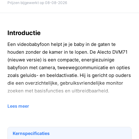
Prijzen bijgewerkt op 08-08-2026
Introductie
Een videobabyfoon helpt je je baby in de gaten te
houden zonder de kamer in te lopen. De Alecto DVM71
(nieuwe versie) is een compacte, energiezuinige
babyfoon met camera, tweewegcommunicatie en opties
zoals geluids- en beeldactivatie. Hij is gericht op ouders
die een overzichtelijke, gebruiksvriendelijke monitor
zoeken met basisfuncties en uitbreidbaarheid.
In 20 seconden beslissen
Lees meer
Kopen als:
je een eenvoudige, energiezuinige
videobabyfoon wilt met tweewegspreken,
slaapliedjes en temperatuuraanduiding, en je
Kernspecificaties
waarde hecht aan een ouderunit met ingebouwde