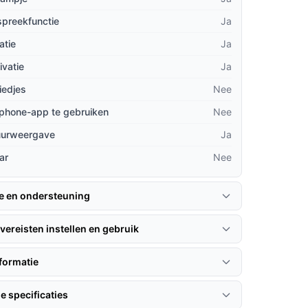
spreekfunctie
Ja
atie
Ja
ivatie
Ja
iedjes
Nee
phone-app te gebruiken
Nee
uurweergave
Ja
ar
Nee
ie en ondersteuning
vereisten instellen en gebruik
formatie
e specificaties