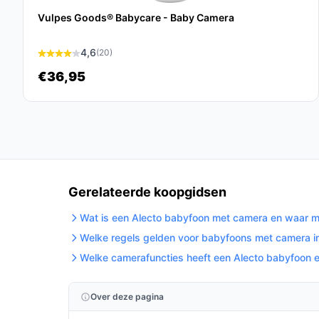
betrouwbare, energiezuinige en gebruiksvriendeli
Vulpes Goods® Babycare - Baby Camera
geluidskwaliteit en praktische functies, biedt dez
kindje veilig in de gaten te houden.
4,6
(20)
Ontdek alle specificaties en vergelijk prijzen 
€36,95
wat perfect past bij jouw behoeften!
Gerelateerde koopgidsen
Wat is een Alecto babyfoon met camera en waar mo
Welke regels gelden voor babyfoons met camera i
Welke camerafuncties heeft een Alecto babyfoon e
Over deze pagina