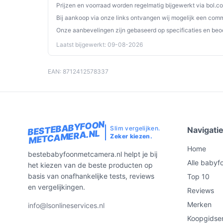
Prijzen en voorraad worden regelmatig bijgewerkt via bol.c
Bij aankoop via onze links ontvangen wij mogelijk een commi
Onze aanbevelingen zijn gebaseerd op specificaties en beo
Laatst bijgewerkt: 09-08-2026
EAN: 8712412578337
BESTEBABYFOON
Slim vergelijken.
Navigati
METCAMERA.NL
Zeker kiezen.
Home
bestebabyfoonmetcamera.nl helpt je bij
Alle babyf
het kiezen van de beste producten op
basis van onafhankelijke tests, reviews
Top 10
en vergelijkingen.
Reviews
Merken
info@lsonlineservices.nl
Koopgidse