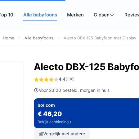
Top 10
Alle babyfoons
Merken
Gidsen
Revie
Home
/
Alle babyfoons
/
Alecto DBX 125 Babyfoon met Display
Alecto DBX-125 Babyfo
4,4
(106)
Voor 23:00 besteld, morgen in huis
bol.com
€ 46,20
Bekijk aanbieding
Vergelijk met andere