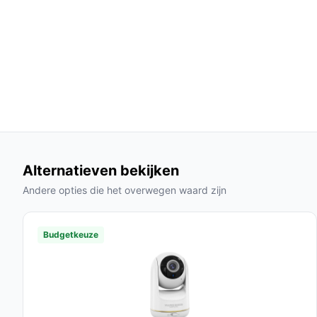
zodat je niet constant naar het apparaat hoef
Veelgestelde vragen
Hoe lang gaat dit product mee?
De Alecto DBX-125 heeft een verwachte levensduur
gebruik en onderhoud.
Is dit geschikt voor gebruik in grotere huizen?
Ja, de DECT-technologie biedt een uitstekende r
Alternatieven bekijken
geschikt is voor grotere woningen.
Andere opties die het overwegen waard zijn
Wat zijn de belangrijkste verschillen met ander
Vergeleken met modellen met camera's, biedt d
Budgetkeuze
kosteneffectiever alternatief voor ouders die al
Conclusie
De Alecto DBX-125 Full Eco DECT babyfoon is ee