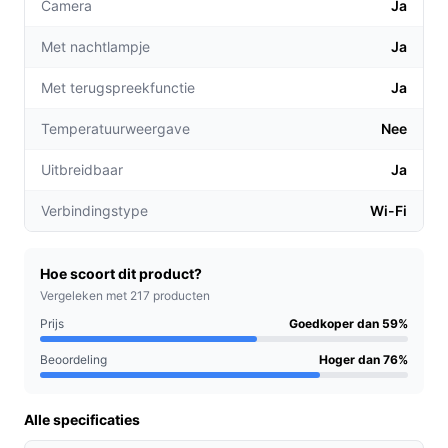
Camera
Ja
Geluids- en beeldactivatie:
Met de geluids- en
Met nachtlampje
Ja
beeldactivatie functie gaat de babyfoon alleen aan
wanneer er beweging of geluid is, wat energie
Met terugspreekfunctie
Ja
bespaart en je batterijduur verlengt.
Terugspreekfunctie:
Met de terugspreekfunctie
Temperatuurweergave
Nee
kun je je baby geruststellen met je stem, zelfs als
Uitbreidbaar
Ja
je niet in dezelfde ruimte bent.
Verbindingstype
Wi-Fi
Voor welke doelgroep?
Deze babyfoon is ideaal voor ouders die op zoek zijn
naar een betrouwbare en gebruiksvriendelijke
Hoe scoort dit product?
oplossing. Het is perfect voor gezinnen die meerdere
Vergeleken met 217 producten
kamers willen monitoren of ouders die veel onderweg
Prijs
Goedkoper dan 59%
zijn en toch hun kind in de gaten willen houden.
Beoordeling
Hoger dan 76%
Praktische voordelen t.o.v. alternatieven
Alle specificaties
Wat maakt deze babyfoon bijzonder in vergelijking met