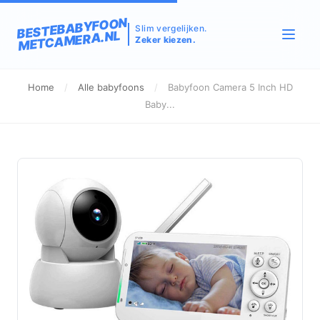
BESTEBABYFOON
Slim vergelijken.
METCAMERA.NL
Zeker kiezen.
Home
/
Alle babyfoons
/
Babyfoon Camera 5 Inch HD
Baby...