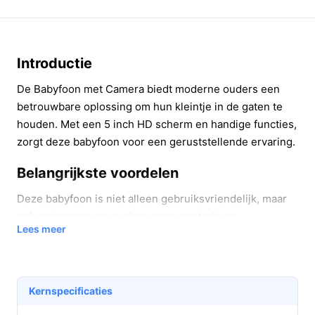
Introductie
De Babyfoon met Camera biedt moderne ouders een
betrouwbare oplossing om hun kleintje in de gaten te
houden. Met een 5 inch HD scherm en handige functies,
zorgt deze babyfoon voor een geruststellende ervaring.
Belangrijkste voordelen
Deze babyfoon is niet alleen gebruiksvriendelijk, maar
ook ontworpen om ouders meer controle en
Lees meer
gemoedsrust te bieden. Hier zijn enkele belangrijke
voordelen:
Kristalhelder beeld:
Het 5 inch HD scherm biedt
Kernspecificaties
een scherp en helder beeld, zodat je altijd een
goed overzicht hebt van je baby.