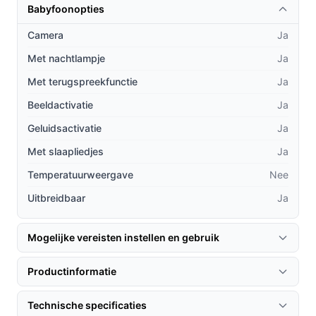
andere modellen op de markt?
Babyfoonopties
Hack-proof verbinding:
Dankzij de 2.4GHz
Camera
Ja
verbinding met FHHS-technologie heb je geen
Met nachtlampje
Ja
internetverbinding nodig, wat zorgt voor maximale
Met terugspreekfunctie
privacy.
Ja
Uitbreidbaar systeem:
Dit model kan eenvoudig
Beeldactivatie
Ja
worden uitgebreid met maximaal drie extra
Geluidsactivatie
Ja
camera's, waardoor je meerdere ruimtes kunt
Met slaapliedjes
Ja
monitoren zonder extra kosten.
Slaapliedjes:
De babyfoon beschikt over
Temperatuurweergave
Nee
ingebouwde slaapliedjes die helpen om je baby in
Uitbreidbaar
Ja
slaap te sussen, wat niet bij alle modellen
gebruikelijk is.
Mogelijke vereisten instellen en gebruik
Gebruik & praktische tips
Productinformatie
Om optimaal gebruik te maken van je babyfoon, volgen
hier enkele handige tips:
Technische specificaties