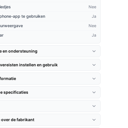
iedjes
Nee
phone-app te gebruiken
Ja
uurweergave
Nee
ar
Ja
ie en ondersteuning
vereisten instellen en gebruik
formatie
e specificaties
 over de fabrikant