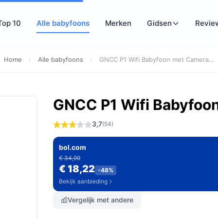
Top 10
Alle babyfoons
Merken
Gidsen
Revie
Home
/
Alle babyfoons
/
GNCC P1 Wifi Babyfoon met Camera...
GNCC P1 Wifi Babyfoo
3,7
(54)
bol.com
€ 34,99
€ 18,22
-48%
Bekijk aanbieding
Vergelijk met andere