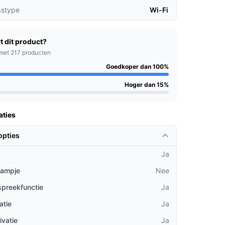
gstype
Wi-Fi
t dit product?
met 217 producten
Goedkoper dan 100%
Hoger dan 15%
aties
opties
Ja
lampje
Nee
spreekfunctie
Ja
atie
Ja
ivatie
Ja