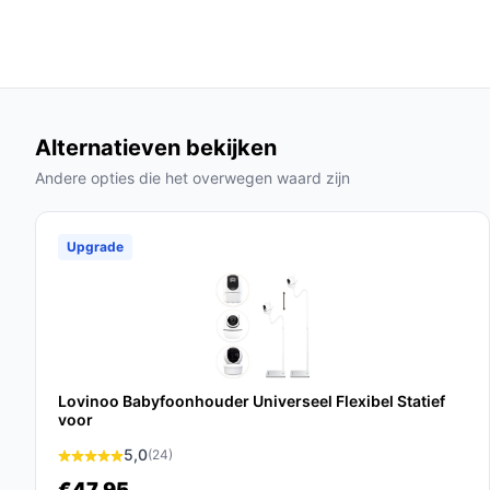
Veelgestelde vragen
Hoe lang gaat dit product mee?
De GNCC P1 is ontworpen voor langdurig gebruik
meerdere jaren met de juiste zorg.
Alternatieven bekijken
Is dit geschikt voor huisdieren?
Andere opties die het overwegen waard zijn
Ja, deze babyfoon is uitstekend voor het in de g
thuis bent.
Upgrade
Wat zijn de belangrijkste verschillen met ander
De GNCC P1 onderscheidt zich door de hoge beeldk
gebruiksvriendelijke smartphone-integratie.
Conclusie
Lovinoo Babyfoonhouder Universeel Flexibel Statief
De GNCC P1 Wifi Babyfoon met Camera is een bet
voor
voor ouders die op zoek zijn naar een veiligere 
5,0
(24)
Met zijn slimme functies en hoge beeldkwaliteit i
€47,95