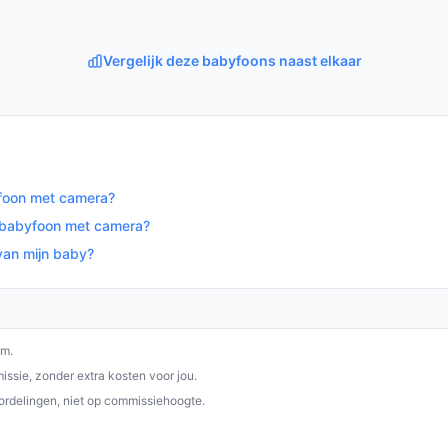
op bestebabyfoonmetcamera.nl. Kies bewust
Vergelijk deze babyfoons naast elkaar
yfoon met camera?
e babyfoon met camera?
van mijn baby?
om.
ssie, zonder extra kosten voor jou.
ordelingen, niet op commissiehoogte.