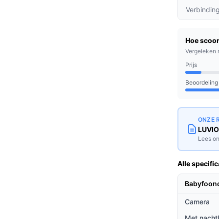
terde resolutie geniet je van een helder
Verbindin
s tegelijk, ideaal voor gezinnen met meerdere
Hoe scoor
Vergeleken 
veert automatisch als er geluid of beweging
Prijs
Beoordeling
 zijn naar een betrouwbare,
borene hebt of een peuter die graag
ONZE 
LUVIO
unctionaliteit die je nodig hebt.
Lees on
ieven
Alle specific
 vergelijking met andere babyfoons?
Babyfoon
h 3 heeft een groter bereik dan veel
Camera
 kunt volgen.
taat om de camera op afstand te bedienen,
Met nacht