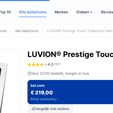
Top 10
Alle babyfoons
Merken
Gidsen
Revie
ome
/
Alle babyfoons
/
LUVION® Prestige Touch 3 Babyfoon Met.
LUVION® Prestige Tou
4,3
(187)
Voor 23:00 besteld, morgen in huis
bol.com
€ 219,00
Bekijk aanbieding
Vergelijk met andere