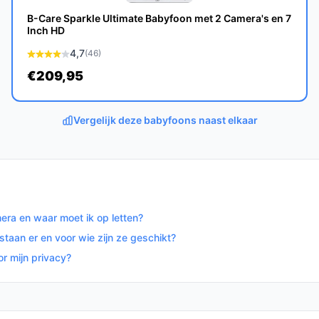
elke huishouden met een jonge baby.
B-Care Sparkle Ultimate Babyfoon met 2 Camera's en 7
Inch HD
op bestebabyfoonmetcamera.nl. Kies bewust
4,7
(46)
€209,95
Vergelijk deze babyfoons naast elkaar
era en waar moet ik op letten?
an er en voor wie zijn ze geschikt?
r mijn privacy?