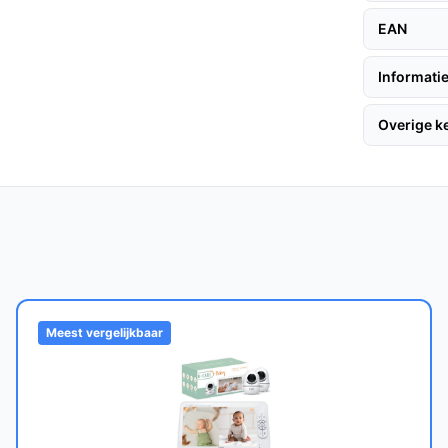
EAN
Informatie
 componenten, kun je rekenen op een lange
Overige 
mera's aansluiten, perfect voor gezinnen met
e modellen?
N® Prestige Touch 3 een betere
e functies zoals pan & tilt camera's.
Meest vergelijkbaar
 keuze voor ouders die een betrouwbare en
de functies en gebruiksvriendelijke ontwerp,