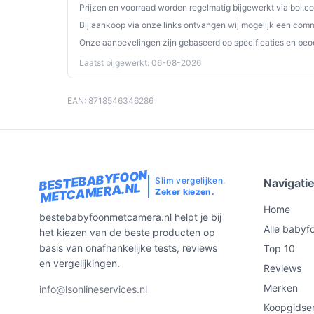
Prijzen en voorraad worden regelmatig bijgewerkt via bol.c
Bij aankoop via onze links ontvangen wij mogelijk een commi
Onze aanbevelingen zijn gebaseerd op specificaties en beo
Laatst bijgewerkt: 06-08-2026
EAN: 8718546346286
BESTEBABYFOON
Slim vergelijken.
Navigati
METCAMERA.NL
Zeker kiezen.
Home
bestebabyfoonmetcamera.nl helpt je bij
Alle babyf
het kiezen van de beste producten op
basis van onafhankelijke tests, reviews
Top 10
en vergelijkingen.
Reviews
Merken
info@lsonlineservices.nl
Koopgidse