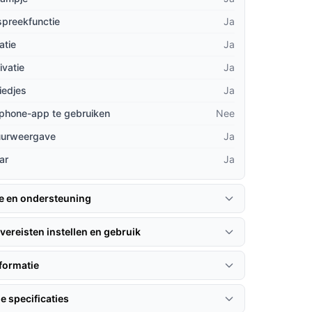
spreekfunctie
Ja
atie
Ja
ivatie
Ja
iedjes
Ja
phone-app te gebruiken
Nee
uurweergave
Ja
ar
Ja
ie en ondersteuning
vereisten instellen en gebruik
formatie
e specificaties