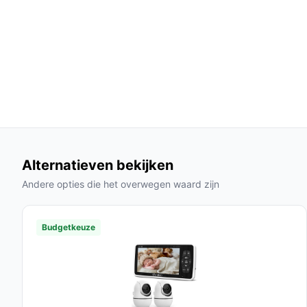
Veelgestelde vragen
Hoe lang gaat dit product mee?
Met een fabrieksgarantie van 2 jaar en duurzame
levensduur van de LUVION® Prestige Touch 3.
Is dit geschikt voor meerdere kinderen?
Ja, met de quad screen functie kun je tot vier ca
meerdere kinderen.
Alternatieven bekijken
Wat zijn de belangrijkste verschillen met ander
Andere opties die het overwegen waard zijn
Vergeleken met andere modellen biedt de LUVIO
beeldkwaliteit, een groter bereik en geavanceerder
Budgetkeuze
Conclusie
De LUVION® Prestige Touch 3 is een uitstekende
veelzijdige babyfoon zoeken. Met zijn geavanceer