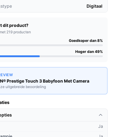
gstype
Digitaal
t dit product?
met 219 producten
Goedkoper dan 8%
Hoger dan 49%
REVIEW
N® Prestige Touch 3 Babyfoon Met Camera
ze uitgebreide beoordeling
aties
opties
Ja
lampje
Ja