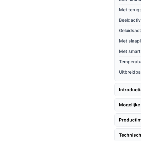
Met terug
mperatuur van de babykamer in de gaten,
Beeldactiv
Geluidsact
Met slaapl
estige Touch 3, volg deze stappen:
Met smart
Temperat
goed zicht op het bedje van je baby.
Uitbreidba
et scherm voor de eerste configuratie.
Introduct
Mogelijke 
er, en geeft ouders een duidelijk zicht op hun
Productin
erlichten, wat geruststellend kan zijn voor je
Technisch