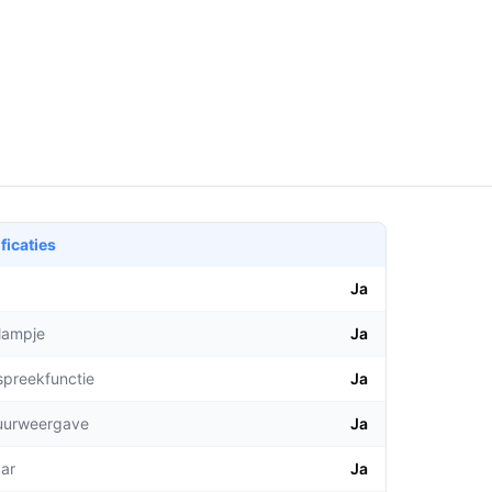
ficaties
Ja
lampje
Ja
spreekfunctie
Ja
uurweergave
Ja
aar
Ja