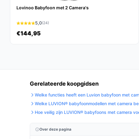
is deze babyfoon een waardevolle aanvulling op 
Lovinoo Babyfoon met 2 Camera's
Ontdek alle specificaties en vergelijk prijzen 
wat perfect past bij jouw behoeften!
5,0
(24)
€144,95
Gerelateerde koopgidsen
Welke functies heeft een Luvion babyfoon met cam
Welke LUVION® babyfoonmodellen met camera besta
Hoe veilig zijn LUVION® babyfoons met camera voo
Over deze pagina