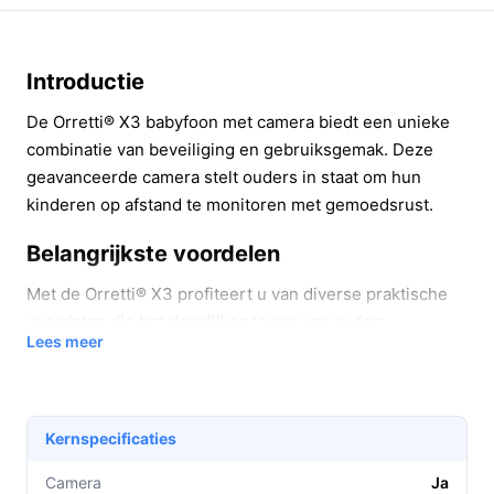
Introductie
De Orretti® X3 babyfoon met camera biedt een unieke
combinatie van beveiliging en gebruiksgemak. Deze
geavanceerde camera stelt ouders in staat om hun
kinderen op afstand te monitoren met gemoedsrust.
Belangrijkste voordelen
Met de Orretti® X3 profiteert u van diverse praktische
voordelen die het dagelijkse leven van ouders
Lees meer
vergemakkelijken:
Volledige zichtbaarheid:
Dankzij de 355°
horizontale rotatie en 55° verticale kanteling ziet u
Kernspecificaties
elk hoekje van de kamer, waardoor u altijd een
goed overzicht heeft.
Camera
Ja