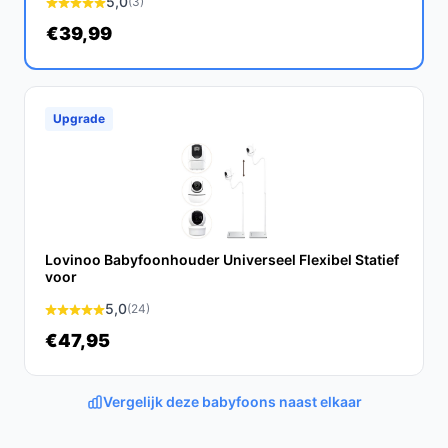
5,0
(3)
Conclusie
€39,99
De Orretti® X3 babyfoon met camera is een
betrouwbare en veelzijdige oplossing voor ouders die
hun kinderen en huisdieren willen monitoren. Met
Upgrade
geavanceerde functies en gebruiksgemak, is deze
camera een waardevolle aanvulling op uw huis.
Ontdek alle specificaties en vergelijk prijzen op
bestebabyfoonmetcamera.nl. Kies bewust wat perfect
past bij jouw behoeften!
Lovinoo Babyfoonhouder Universeel Flexibel Statief
voor
5,0
(24)
€47,95
Vergelijk deze babyfoons naast elkaar