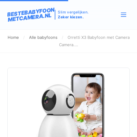
BESTEBABYFOON
Slim vergelijken.
METCAMERA.NL
Zeker kiezen.
Home
/
Alle babyfoons
/
Orretti X3 Babyfoon met Camera
Camera....