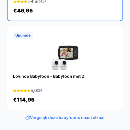
4,5
(140)
hebben op een van deze gebieden.
€49,95
Conclusie
De Orretti® X21 biedt alles wat u nodig heeft voor een
betrouwbare en gebruiksvriendelijke
Upgrade
beveiligingsoplossing. Met zijn scherpe beelden en
handige functies bent u altijd verbonden met uw huis.
Ontdek alle specificaties en vergelijk prijzen op
bestebabyfoonmetcamera.nl. Kies bewust wat perfect
past bij jouw behoeften!
Lovinoo Babyfoon - Babyfoon met 2
5,0
(24)
€114,95
Vergelijk deze babyfoons naast elkaar