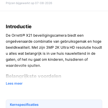
Prijzen bijgewerkt op 07-08-2026
Introductie
De Orretti® X21 beveiligingscamera biedt een
ongeëvenaarde combinatie van gebruiksgemak en hoge
beeldkwaliteit. Met zijn 3MP 2K Ultra HD resolutie houdt
u alles wat belangrijk is in uw huis nauwlettend in de
gaten, of het nu gaat om kinderen, huisdieren of
waardevolle spullen.
Belangrijkste voordelen
Lees meer
Deze camera is ontworpen met het oog op uw
gemoedsrust. Hier zijn enkele van de belangrijkste
voordelen:
Kernspecificaties
Haarscherp beeld:
Geniet van heldere beelden,