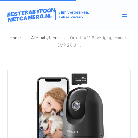
BESTEBABYFOON
Slim vergelijken.
METCAMERA.NL
Zeker kiezen.
Home
/
Alle babyfoons
/
Orretti X21 Beveiligingscamera
3MP 2K Ul...